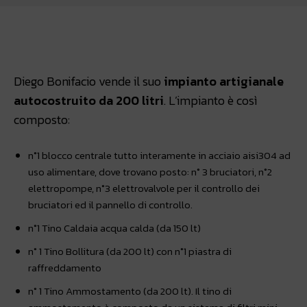
Facebook
WhatsApp
Linkedin
Diego Bonifacio vende il suo
impianto artigianale
autocostruito da 200 litri
. L’impianto è così
composto:
n°1 blocco centrale tutto interamente in acciaio aisi304 ad
uso alimentare, dove trovano posto: n° 3 bruciatori, n°2
elettropompe, n°3 elettrovalvole per il controllo dei
bruciatori ed il pannello di controllo.
n°1 Tino Caldaia acqua calda (da 150 lt)
n° 1 Tino Bollitura (da 200 lt) con n°1 piastra di
raffreddamento
n° 1 Tino Ammostamento (da 200 lt). Il tino di