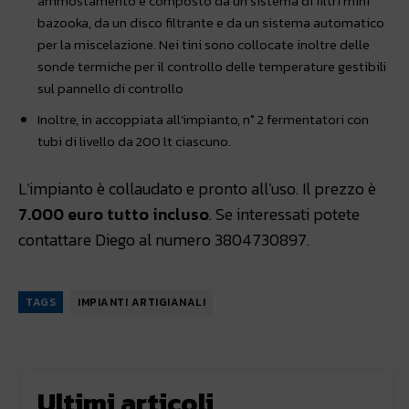
ammostamento è composto da un sistema di filtri mini
bazooka, da un disco filtrante e da un sistema automatico
per la miscelazione. Nei tini sono collocate inoltre delle
sonde termiche per il controllo delle temperature gestibili
sul pannello di controllo
Inoltre, in accoppiata all’impianto, n° 2 fermentatori con
tubi di livello da 200 lt ciascuno.
L’impianto è collaudato e pronto all’uso. Il prezzo è
7.000 euro tutto incluso
. Se interessati potete
contattare Diego al numero 3804730897.
TAGS
IMPIANTI ARTIGIANALI
Ultimi articoli