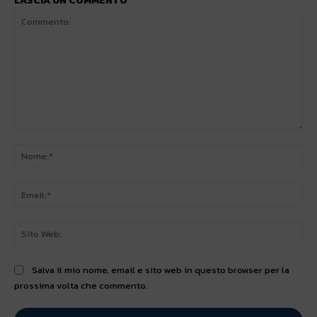
LASCIA UN COMMENTO
Commento:
No
Ema
Sit
We
Salva il mio nome, email e sito web in questo browser per la
prossima volta che commento.