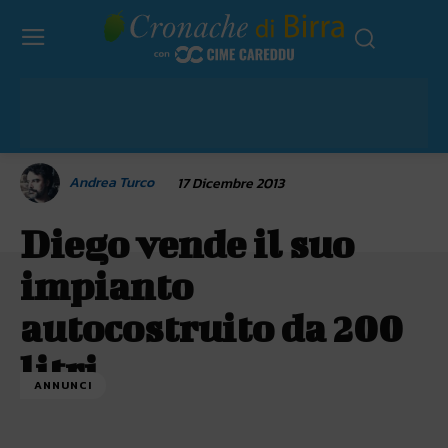
Andrea Turco
17 Dicembre 2013
Diego vende il suo
impianto
autocostruito da 200
litri
ANNUNCI