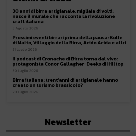
30 anni di birra artigianale, migliaia di volti:
nasce il murale che racconta la rivoluzione
craft italiana
3 Agosto 2026
Prossimi eventi birrari prima della pausa: Bolle
di Malto, Villaggio della Birra, Acido Acida e altri
31 Luglio 2026
Il podcast di Cronache di Birra torna dal vivo:
protagonista Conor Gallagher-Deeks di Hilltop
30 Luglio 2026
Birra italiana: trent’anni di artigianale hanno
creato un turismo brassicolo?
29 Luglio 2026
Newsletter