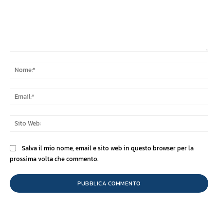
Commento:
No
Ema
Sit
We
Salva il mio nome, email e sito web in questo browser per la
prossima volta che commento.