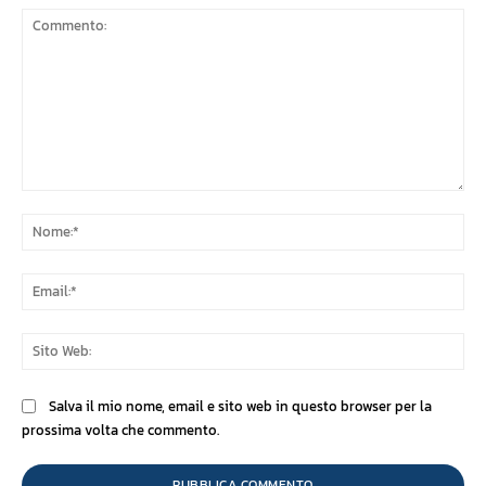
Commento:
No
Ema
Sit
We
Salva il mio nome, email e sito web in questo browser per la
prossima volta che commento.