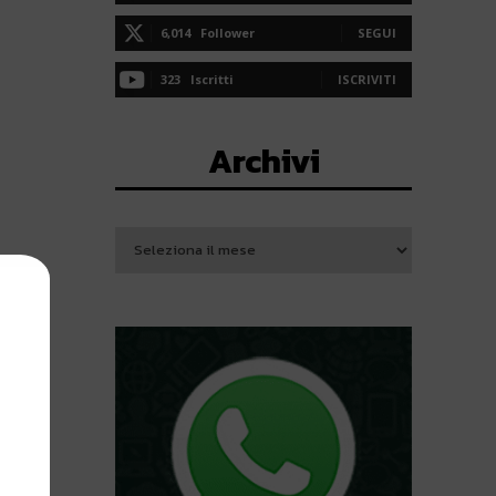
6,014
Follower
SEGUI
323
Iscritti
ISCRIVITI
Archivi