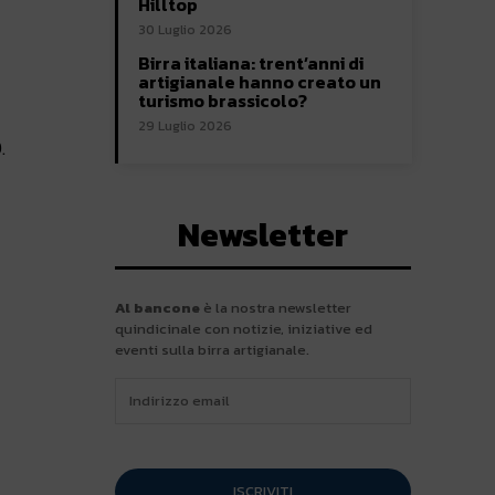
Hilltop
30 Luglio 2026
Birra italiana: trent’anni di
artigianale hanno creato un
turismo brassicolo?
29 Luglio 2026
.
Newsletter
Al bancone
è la nostra newsletter
quindicinale con notizie, iniziative ed
eventi sulla birra artigianale.
ISCRIVITI