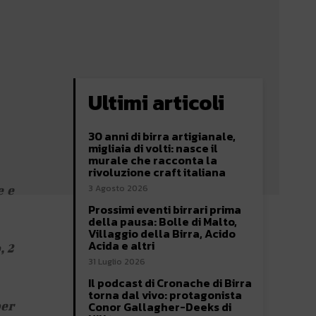
Ultimi articoli
30 anni di birra artigianale,
migliaia di volti: nasce il
murale che racconta la
rivoluzione craft italiana
3 Agosto 2026
e e
Prossimi eventi birrari prima
della pausa: Bolle di Malto,
Villaggio della Birra, Acido
Acida e altri
, 2
31 Luglio 2026
Il podcast di Cronache di Birra
torna dal vivo: protagonista
per
Conor Gallagher-Deeks di