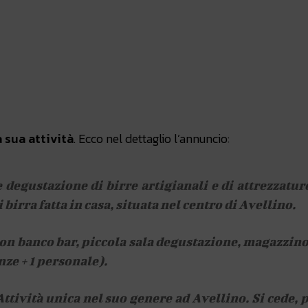
atsApp
Linkedin
X
a sua attività
. Ecco nel dettaglio l’annuncio:
e degustazione di birre artigianali e di attrezzatur
irra fatta in casa, situata nel centro di Avellino.
con banco bar, piccola sala degustazione, magazzino
nze + 1 personale).
tività unica nel suo genere ad Avellino. Si cede, 