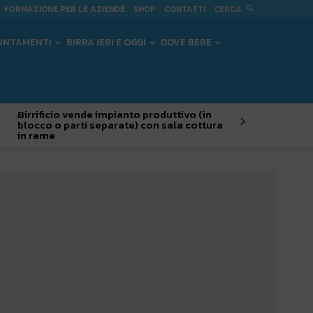
CERCA
FORMAZIONE PER LE AZIENDE
SHOP
CONTATTI
UNTAMENTI
BIRRA IERI E OGGI
DOVE BERE
Birrificio vende impianto produttivo (in
blocco o parti separate) con sala cottura
in rame