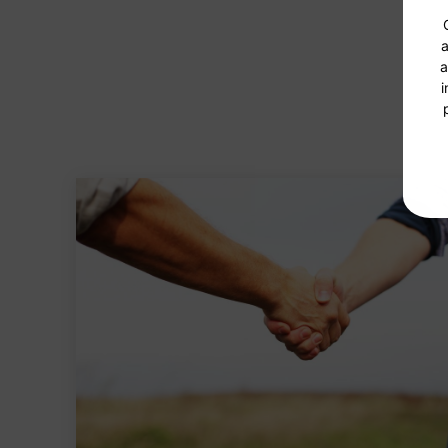
a
a
i