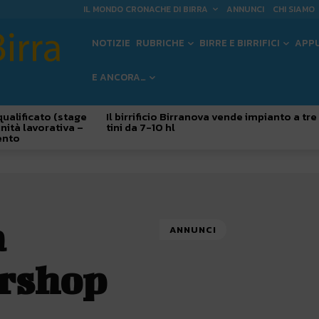
IL MONDO CRONACHE DI BIRRA
ANNUNCI
CHI SIAMO
NOTIZIE
RUBRICHE
BIRRE E BIRRIFICI
APP
E ANCORA…
qualificato (stage
Il birrificio Birranova vende impianto a tre
nità lavorativa –
tini da 7-10 hl
ento
a
ANNUNCI
ershop