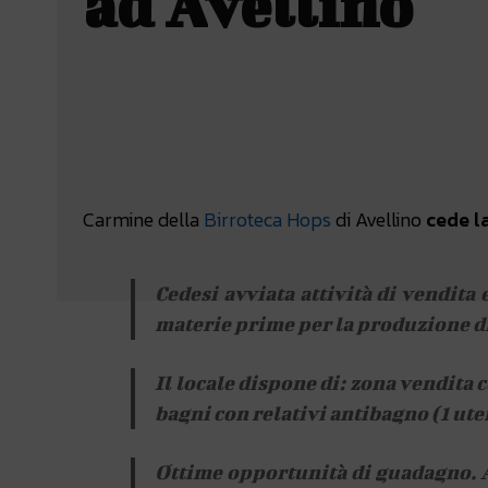
ad Avellino
Facebook
Wh
CONDIVIDERE
Carmine della
Birroteca Hops
di Avellino
cede l
Cedesi avviata attività di vendita 
materie prime per la produzione di b
Il locale dispone di: zona vendita 
bagni con relativi antibagno (1 ute
Ottime opportunità di guadagno. At