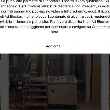
La pubblicità permette di supportare il nostro lavoro quotidiano. Su
Cronache di Birra troverai pubblicità discrete e non invadenti, relegat
 normali banner (no pop-up, no video a tutto schermo, ecc.). Il ricor
gli Ad Blocker, inoltre, blocca il contenuto di alcuni articoli, rendendo
nvisibile insieme alle pubblicità. Per favore disabilita il tuo Ad Blocker
poi clicca sul tasto Aggiorna per continuare a navigare su Cronache d
Birra.
Aggiorna