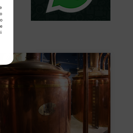
e
so
lo
 e
i