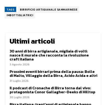
TAGS
BIRRIFICIO ARTIGIANALE SAMMARINESE
IMBOTTIGLIATRICI
Ultimi articoli
30 anni di birra artigianale, migliaia di volti:
nasce il murale che racconta la rivoluzione
craft italiana
3 Agosto 2026
Prossimi eventi birrari prima della pausa: Bolle
di Malto, Villaggio della Birra, Acido Acida e altri
31 Luglio 2026
Il podcast di Cronache di Birra torna dal vivo:
protagonista Conor Gallagher-Deeks di Hilltop
30 Luglio 2026
Birra italiana: trent’anni di artigianale hanno