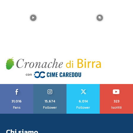
31,016
15,674
6,014
323
Fans
Follower
Follower
Iscritti
Chi siamo