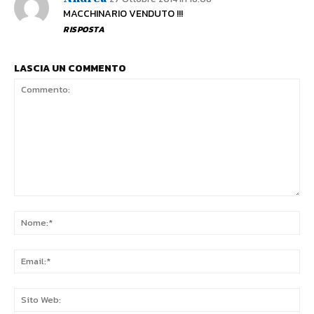
MACCHINARIO VENDUTO !!!
RISPOSTA
LASCIA UN COMMENTO
Commento:
No
Ema
Sit
We