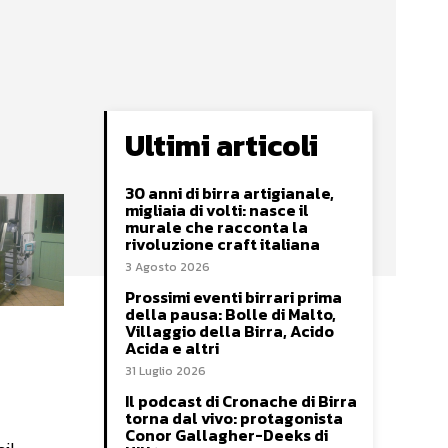
Ultimi articoli
30 anni di birra artigianale,
migliaia di volti: nasce il
murale che racconta la
rivoluzione craft italiana
3 Agosto 2026
Prossimi eventi birrari prima
della pausa: Bolle di Malto,
Villaggio della Birra, Acido
Acida e altri
31 Luglio 2026
Il podcast di Cronache di Birra
torna dal vivo: protagonista
Conor Gallagher-Deeks di