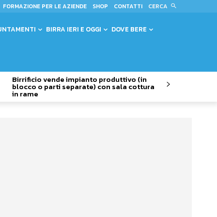
CERCA
FORMAZIONE PER LE AZIENDE
SHOP
CONTATTI
UNTAMENTI
BIRRA IERI E OGGI
DOVE BERE
Birrificio vende impianto produttivo (in
blocco o parti separate) con sala cottura
in rame