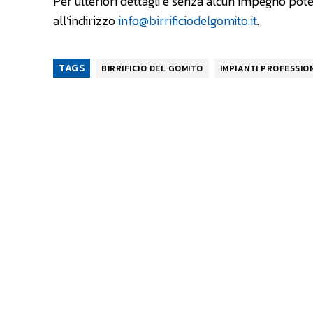
Per ulteriori dettagli e senza alcun impegno po
all’indirizzo
info@birrificiodelgomito.it
.
TAGS
BIRRIFICIO DEL GOMITO
IMPIANTI PROFESSIO