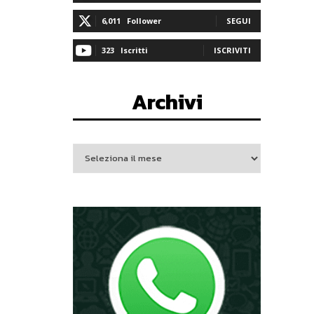
6,011
Follower
SEGUI
323
Iscritti
ISCRIVITI
Archivi