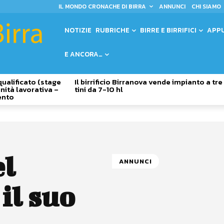
IL MONDO CRONACHE DI BIRRA
ANNUNCI
CHI SIAMO
NOTIZIE
RUBRICHE
BIRRE E BIRRIFICI
APP
E ANCORA…
qualificato (stage
Il birrificio Birranova vende impianto a tre
nità lavorativa –
tini da 7-10 hl
ento
el
ANNUNCI
il suo