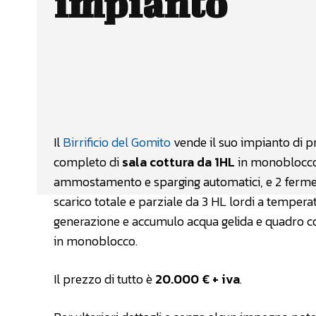
impianto
Facebook
Wh
CONDIVIDERE
Il
Birrificio del Gomito
vende il suo impianto di pr
completo di
sala cottura da 1HL
in monoblocco
ammostamento e sparging automatici, e 2 fermen
scarico totale e parziale da 3 HL lordi a temper
generazione e accumulo acqua gelida e quadro 
in monoblocco.
Il prezzo di tutto è
20.000 € + iva
.