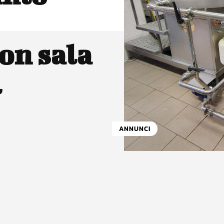
on sala
l
ANNUNCI
atsApp
Linkedin
X