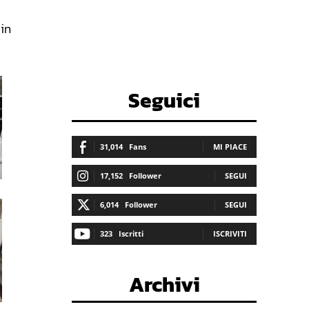
in
Seguici
31,014
Fans
MI PIACE
17,152
Follower
SEGUI
6,014
Follower
SEGUI
323
Iscritti
ISCRIVITI
Archivi