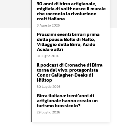
30 anni di birra artigianale,
migliaia di volti: nasce il murale
che racconta la rivoluzione
craft italiana
3 Agosto 2026
Prossimi eventi birrari prima
della pausa: Bolle di Malto,
Villaggio della Birra, Acido
Acida e altri
31 Luglio 2026
Il podcast di Cronache di Birra
torna dal vivo: protagonista
Conor Gallagher-Deeks di
Hilltop
30 Luglio 2026
Birra italiana: trent’anni di
artigianale hanno creato un
turismo brassicolo?
29 Luglio 2026