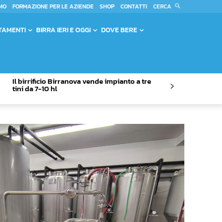
CERCA
MO
FORMAZIONE PER LE AZIENDE
SHOP
CONTATTI
TAMENTI
BIRRA IERI E OGGI
DOVE BERE
Il birrificio Birranova vende impianto a tre
tini da 7-10 hl