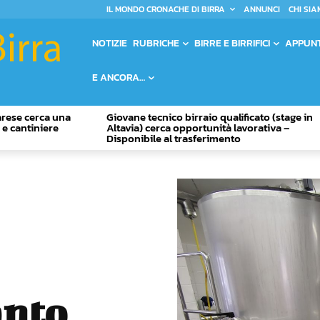
IL MONDO CRONACHE DI BIRRA
ANNUNCI
CHI SIA
NOTIZIE
RUBRICHE
BIRRE E BIRRIFICI
APPUN
E ANCORA…
Varese cerca una
Giovane tecnico birraio qualificato (stage in
o e cantiniere
Altavia) cerca opportunità lavorativa –
Disponibile al trasferimento
anto