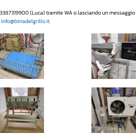
l 3387319900 (Luca) tramite WA o lasciando un messaggio 
l
info@birradelgrillo.it
.