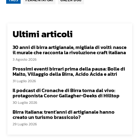
TAGS
FERMENTATORI
GREEN DOG
Ultimi articoli
30 anni di birra artigianale, migliaia di volti: nasce
il murale che racconta la rivoluzione craft italiana
3 Agosto 2026
Prossimi eventi birrari prima della pausa: Bolle di
Malto, Villaggio della Birra, Acido Acida e altri
31 Luglio 2026
Il podcast di Cronache di Birra torna dal vivo:
protagonista Conor Gallagher-Deeks di Hilltop
30 Luglio 2026
Birra italiana: trent’anni di artigianale hanno
creato un turismo brassicolo?
29 Luglio 2026