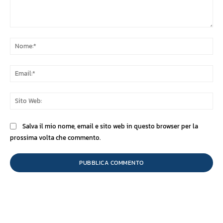
Commento:
No
Ema
Sit
We
Salva il mio nome, email e sito web in questo browser per la
prossima volta che commento.