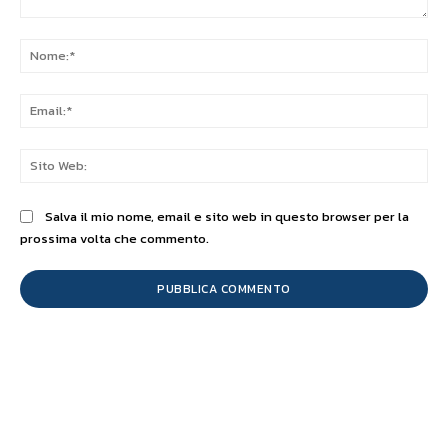
Commento:
No
Ema
Sit
We
Salva il mio nome, email e sito web in questo browser per la
prossima volta che commento.