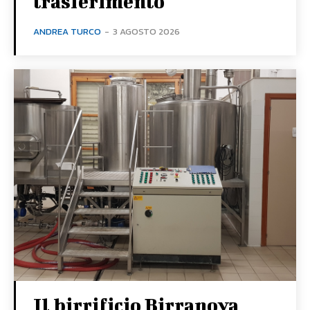
trasferimento
ANDREA TURCO
-
3 AGOSTO 2026
Il birrificio Birranova