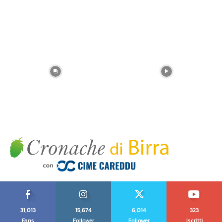
31,013
15,674
6,014
323
Fans
Follower
Follower
Iscritti