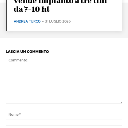
vende impianto a tre tini
da 7-10 hl
ANDREA TURCO
-
31 LUGLIO 2026
LASCIA UN COMMENTO
Commento:
No