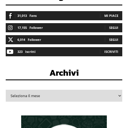
31,013
Fans
MI PIACE
17,155
Follower
SEGUI
6,014
Follower
SEGUI
323
Iscritti
ISCRIVITI
Archivi