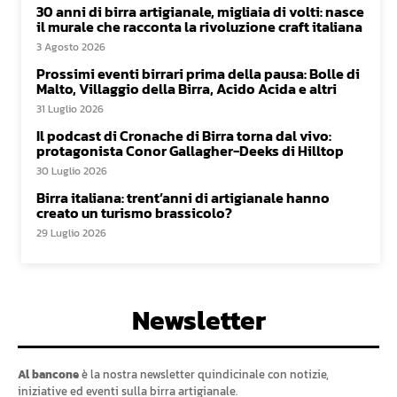
30 anni di birra artigianale, migliaia di volti: nasce
il murale che racconta la rivoluzione craft italiana
3 Agosto 2026
Prossimi eventi birrari prima della pausa: Bolle di
Malto, Villaggio della Birra, Acido Acida e altri
31 Luglio 2026
Il podcast di Cronache di Birra torna dal vivo:
protagonista Conor Gallagher-Deeks di Hilltop
30 Luglio 2026
Birra italiana: trent’anni di artigianale hanno
creato un turismo brassicolo?
29 Luglio 2026
Newsletter
Al bancone
è la nostra newsletter quindicinale con notizie,
iniziative ed eventi sulla birra artigianale.