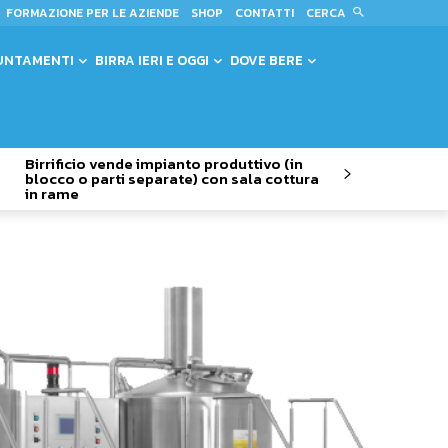
CERCA
FORMAZIONE PER LE AZIENDE
SHOP
CONTATTI
UNTAMENTI
BIRRA IERI E OGGI
DOVE BERE
Birrificio vende impianto produttivo (in
blocco o parti separate) con sala cottura
in rame