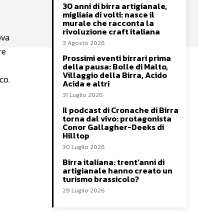
30 anni di birra artigianale,
migliaia di volti: nasce il
murale che racconta la
rivoluzione craft italiana
ova
3 Agosto 2026
re
Prossimi eventi birrari prima
della pausa: Bolle di Malto,
Villaggio della Birra, Acido
co.
Acida e altri
31 Luglio 2026
Il podcast di Cronache di Birra
torna dal vivo: protagonista
Conor Gallagher-Deeks di
Hilltop
30 Luglio 2026
Birra italiana: trent’anni di
artigianale hanno creato un
turismo brassicolo?
29 Luglio 2026