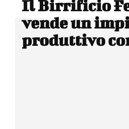
Il Birrificio F
vende un imp
produttivo c
Facebook
Wh
CONDIVIDERE