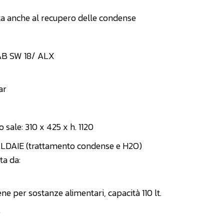
tta anche al recupero delle condense
B SW 18/ ALX
ar
sale: 310 x 425 x h. 1120
DAIE (trattamento condense e H2O)
ta da:
ne per sostanze alimentari, capacità 110 lt.
e