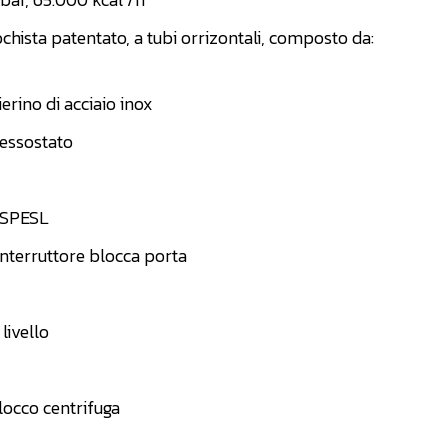
chista patentato, a tubi orrizontali, composto da:
erino di acciaio inox
essostato
 ISPESL
interruttore blocca porta
livello
occo centrifuga