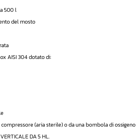
a 500 l
mento del mosto
rata
 AISI 304 dotato di:
le
n compressore (aria sterile) o da una bombola di ossigeno
VERTICALE DA 5 HL.