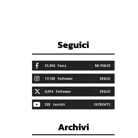
Seguici
31,016
Fans
MI PIACE
17,138
Follower
SEGUI
6,014
Follower
SEGUI
323
Iscritti
ISCRIVITI
Archivi