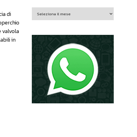
cia di
coperchio
e valvola
bili in