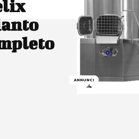
elix
ianto
ompleto
ANNUNCI
atsApp
Linkedin
X