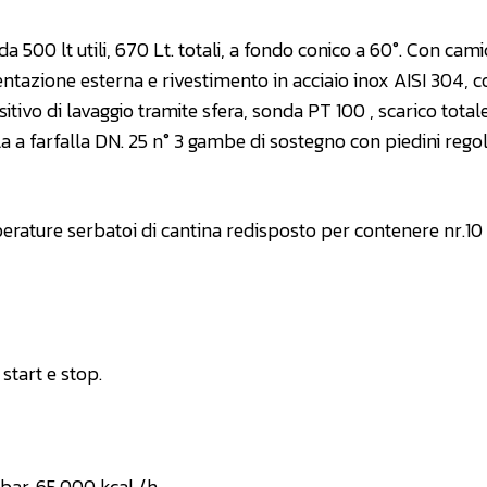
a 500 lt utili, 670 Lt. totali, a fondo conico a 60°. Con cami
ntazione esterna e rivestimento in acciaio inox AISI 304, 
sitivo di lavaggio tramite sfera, sonda PT 100 , scarico total
a a farfalla DN. 25 n° 3 gambe di sostegno con piedini regola
rature serbatoi di cantina redisposto per contenere nr.10
start e stop.
bar, 65.000 kcal /h