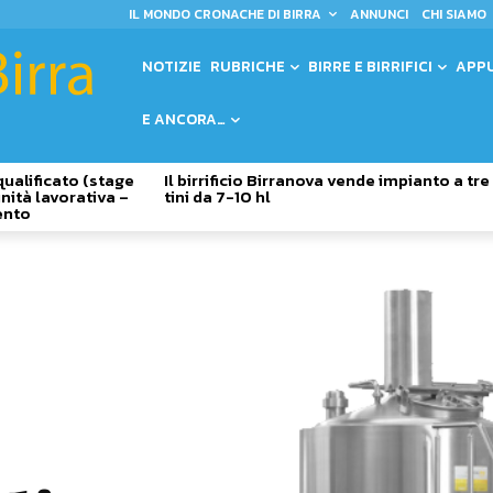
IL MONDO CRONACHE DI BIRRA
ANNUNCI
CHI SIAMO
NOTIZIE
RUBRICHE
BIRRE E BIRRIFICI
APP
E ANCORA…
qualificato (stage
Il birrificio Birranova vende impianto a tre
nità lavorativa –
tini da 7-10 hl
ento