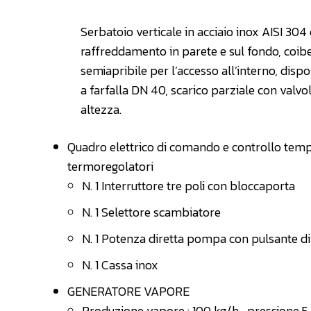
Serbatoio verticale in acciaio inox AISI 304 d
raffreddamento in parete e sul fondo, coibe
semiapribile per l’accesso all’interno, dispo
a farfalla DN 40, scarico parziale con valvol
altezza.
Quadro elettrico di comando e controllo tempe
termoregolatori
N. 1 Interruttore tre poli con bloccaporta
N. 1 Selettore scambiatore
N. 1 Potenza diretta pompa con pulsante di 
N. 1 Cassa inox
GENERATORE VAPORE
Produzione vapore : 100 kg/h , pressione 5 