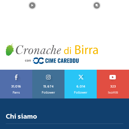
31,016
15,674
6,014
323
Fans
Follower
Follower
Iscritti
Chi siamo