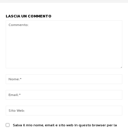
LASCIA UN COMMENTO
Commento:
No
Ema
Sit
We
Salva il mio nome, email e sito web in questo browser per la