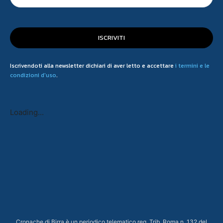
ISCRIVITI
Iscrivendoti alla newsletter dichiari di aver letto e accettare
i termini e le
condizioni d'uso
.
Loading...
Cronache di Birra è un periodico telematico reg. Trib. Roma n. 132 del