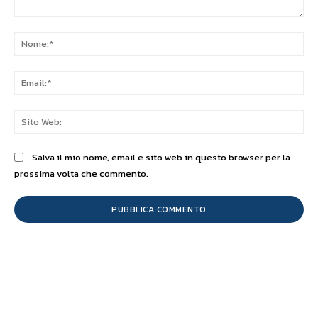
Commento:
No
Ema
Sit
We
Salva il mio nome, email e sito web in questo browser per la
prossima volta che commento.