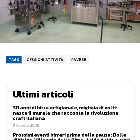
TAGS
CESSIONI ATTIVITÀ
PAVESE
Ultimi articoli
30 anni di birra artigianale, migliaia di volti:
nasce il murale che racconta la rivoluzione
craft italiana
3 Agosto 2026
Prossimi eventi birrari prima della pausa: Bolle
di Malto, Villaggio della Birra, Acido Acida e altri