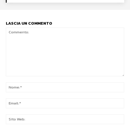
LASCIA UN COMMENTO
Commento:
No
Ema
Sit
We