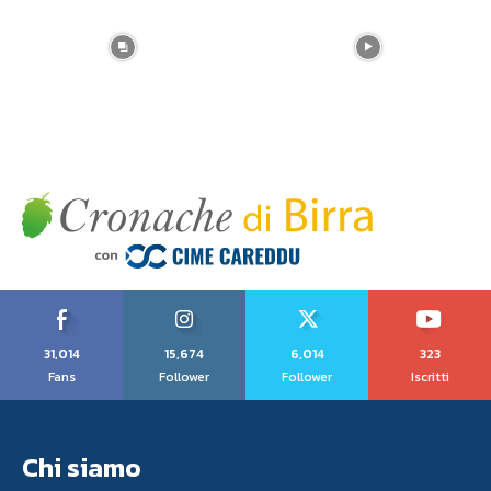
31,014
15,674
6,014
323
Fans
Follower
Follower
Iscritti
Chi siamo