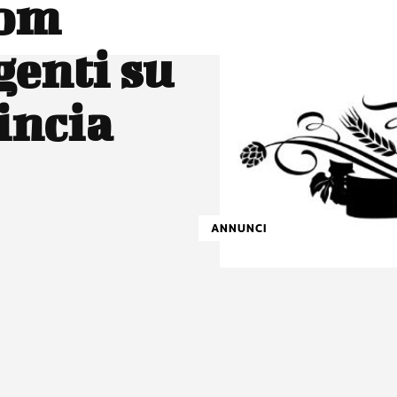
Dom
genti su
incia
ANNUNCI
atsApp
Linkedin
X