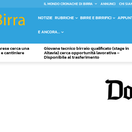
IL MONDO CRONACHE DI BIRRA
ANNUNCI
CHI SIA
NOTIZIE
RUBRICHE
BIRRE E BIRRIFICI
APPUN
E ANCORA…
Varese cerca una
Giovane tecnico birraio qualificato (stage in
o e cantiniere
Altavia) cerca opportunità lavorativa –
Disponibile al trasferimento