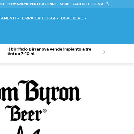
CERCA
MO
FORMAZIONE PER LE AZIENDE
SHOP
CONTATTI
TAMENTI
BIRRA IERI E OGGI
DOVE BERE
Il birrificio Birranova vende impianto a tre
tini da 7-10 hl