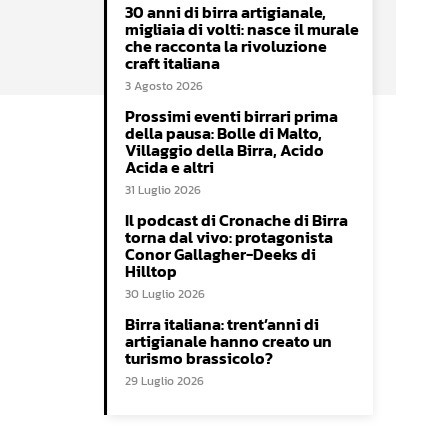
30 anni di birra artigianale,
migliaia di volti: nasce il murale
che racconta la rivoluzione
craft italiana
e
3 Agosto 2026
Prossimi eventi birrari prima
della pausa: Bolle di Malto,
Villaggio della Birra, Acido
Acida e altri
31 Luglio 2026
Il podcast di Cronache di Birra
torna dal vivo: protagonista
Conor Gallagher-Deeks di
Hilltop
30 Luglio 2026
Birra italiana: trent’anni di
artigianale hanno creato un
turismo brassicolo?
29 Luglio 2026