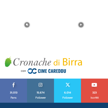
31,013
15,674
6,014
323
Fans
Follower
Follower
Iscritti