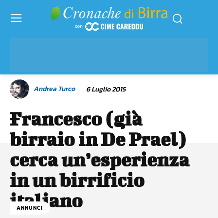
Andrea Turco
6 Luglio 2015
Francesco (già
birraio in De Prael)
cerca un’esperienza
in un birrificio
italiano
ANNUNCI