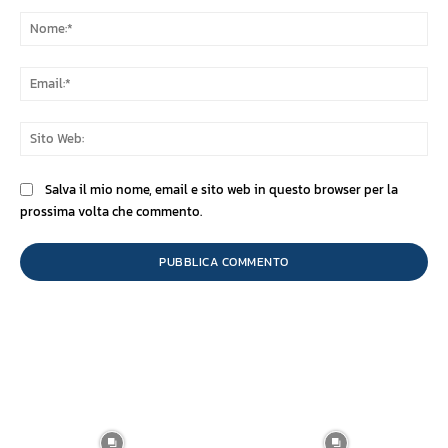
Commento:
No
Ema
Sit
We
Salva il mio nome, email e sito web in questo browser per la
prossima volta che commento.