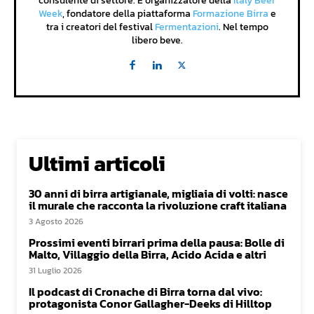
consulente di settore. È organizzatore della
Italy Beer
Week
, fondatore della piattaforma
Formazione Birra
e
tra i creatori del festival
Fermentazioni
. Nel tempo
libero beve.
Ultimi articoli
30 anni di birra artigianale, migliaia di volti: nasce
il murale che racconta la rivoluzione craft italiana
3 Agosto 2026
Prossimi eventi birrari prima della pausa: Bolle di
Malto, Villaggio della Birra, Acido Acida e altri
31 Luglio 2026
Il podcast di Cronache di Birra torna dal vivo:
protagonista Conor Gallagher-Deeks di Hilltop