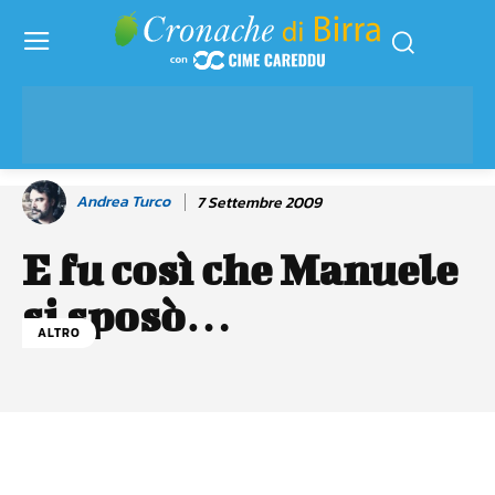
Andrea Turco
7 Settembre 2009
E fu così che Manuele
si sposò…
ALTRO
Facebook
WhatsApp
Linkedin
X