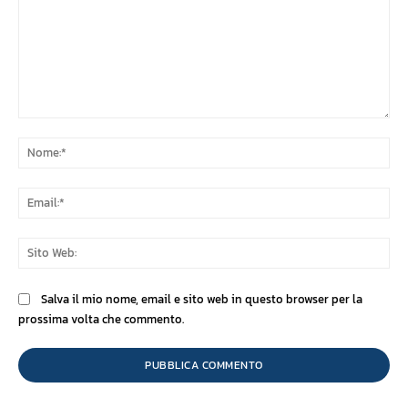
Commento:
No
Ema
Sit
We
Salva il mio nome, email e sito web in questo browser per la
prossima volta che commento.