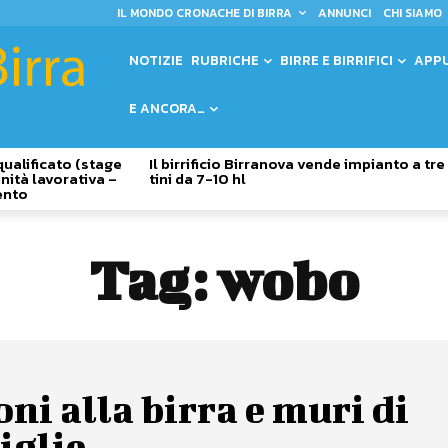
IL MONDO CRONACHE DI BIRRA
ANNUNCI
CHI SIAMO
NOTIZIE
RUBRICHE
BIRRE E BIRRIFICI
APP
E ANCORA…
qualificato (stage
Il birrificio Birranova vende impianto a tre
nità lavorativa –
tini da 7-10 hl
ento
Tag:
wobo
ni alla birra e muri di
iglie