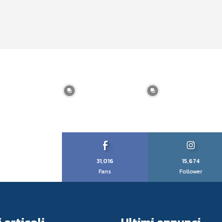
31,016
15,674
Fans
Follower