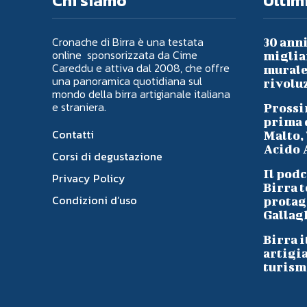
Chi siamo
Ultimi
Cronache di Birra è una testata
30 anni
online sponsorizzata da Cime
migliai
Careddu e attiva dal 2008, che offre
murale 
una panoramica quotidiana sul
rivoluz
mondo della birra artigianale italiana
e straniera.
Prossi
prima d
Contatti
Malto, 
Acido A
Corsi di degustazione
Il podc
Privacy Policy
Birra t
Condizioni d’uso
protag
Gallag
Birra i
artigi
turism