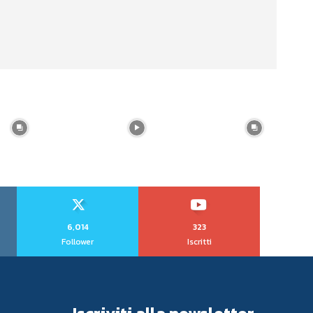
6,014
323
Follower
Iscritti