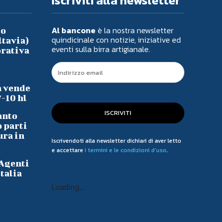
Iscriviti alla newsletter
Al bancone
è la nostra newsletter
io
quindicinale con notizie, iniziative ed
ltavia)
eventi sulla birra artigianale.
orativa
a vende
7-10 hl
ISCRIVITI
anto
o parti
ura in
Iscrivendoti alla newsletter dichiari di aver letto
e accettare
i termini e le condizioni d'uso
.
 Agenti
talia
Loading...