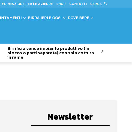
CERCA
FORMAZIONE PER LE AZIENDE
SHOP
CONTATTI
UNTAMENTI
BIRRA IERI E OGGI
DOVE BERE
Birrificio vende impianto produttivo (in
blocco o parti separate) con sala cottura
in rame
Newsletter