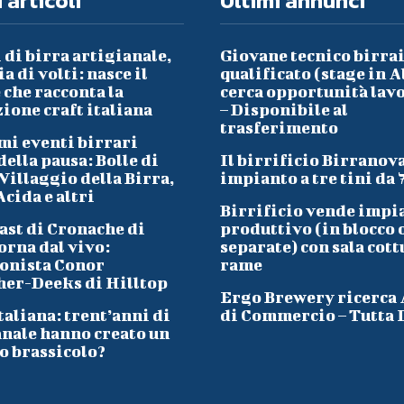
 articoli
Ultimi annunci
 di birra artigianale,
Giovane tecnico birra
a di volti: nasce il
qualificato (stage in A
che racconta la
cerca opportunità lav
ione craft italiana
– Disponibile al
trasferimento
mi eventi birrari
ella pausa: Bolle di
Il birrificio Birranov
Villaggio della Birra,
impianto a tre tini da 
cida e altri
Birrificio vende impi
ast di Cronache di
produttivo (in blocco 
orna dal vivo:
separate) con sala cott
onista Conor
rame
her-Deeks di Hilltop
Ergo Brewery ricerca
taliana: trent’anni di
di Commercio – Tutta I
anale hanno creato un
o brassicolo?