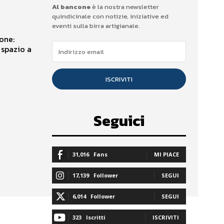
Al bancone
è la nostra newsletter
quindicinale con notizie, iniziative ed
eventi sulla birra artigianale.
ione:
 spazio a
ISCRIVITI
Seguici
31,016
Fans
MI PIACE
17,139
Follower
SEGUI
6,014
Follower
SEGUI
323
Iscritti
ISCRIVITI