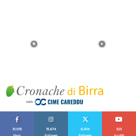
31,015
15,674
6,014
323
Fans
Follower
Follower
Iscritti