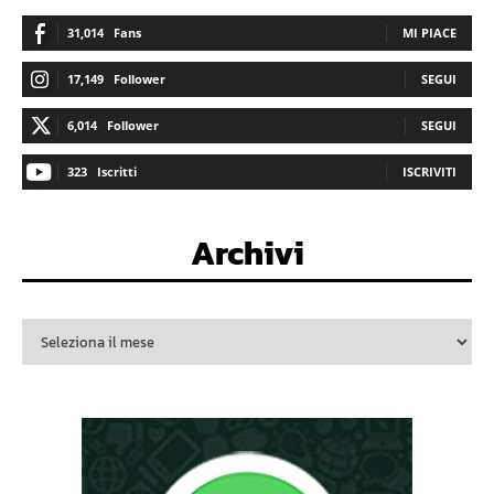
31,014
Fans
MI PIACE
17,149
Follower
SEGUI
6,014
Follower
SEGUI
323
Iscritti
ISCRIVITI
Archivi