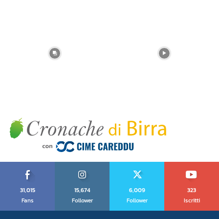
31,015
15,674
6,009
323
Fans
Follower
Follower
Iscritti