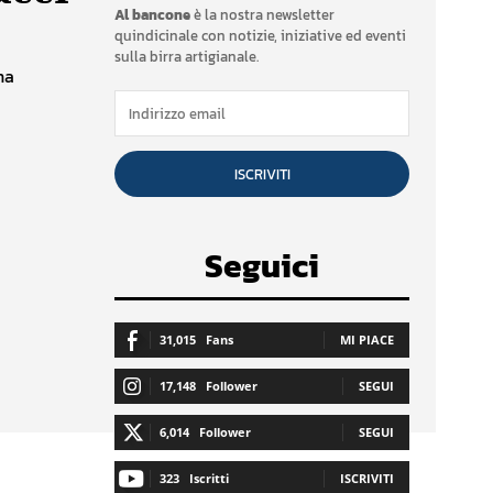
Al bancone
è la nostra newsletter
quindicinale con notizie, iniziative ed eventi
sulla birra artigianale.
na
ISCRIVITI
Seguici
31,015
Fans
MI PIACE
17,148
Follower
SEGUI
6,014
Follower
SEGUI
323
Iscritti
ISCRIVITI