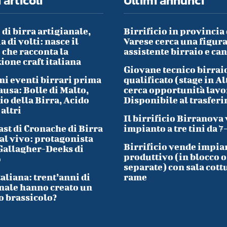
 articoli
Ultimi annunci
 di birra artigianale,
Birrificio in provincia 
a di volti: nasce il
Varese cerca una figura
che racconta la
assistente birraio e ca
ione craft italiana
Giovane tecnico birrai
i eventi birrari prima
qualificato (stage in Al
ausa: Bolle di Malto,
cerca opportunità lavo
io della Birra, Acido
Disponibile al trasfer
 altri
Il birrificio Birranova
ast di Cronache di Birra
impianto a tre tini da 7
al vivo: protagonista
Birrificio vende impia
Gallagher-Deeks di
produttivo (in blocco o
p
separate) con sala cott
taliana: trent’anni di
rame
nale hanno creato un
o brassicolo?