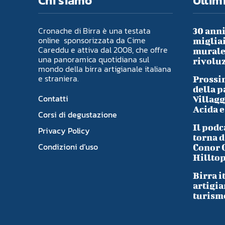
Chi siamo
Ultimi
Cronache di Birra è una testata
30 anni
online sponsorizzata da Cime
migliai
Careddu e attiva dal 2008, che offre
murale 
una panoramica quotidiana sul
rivoluz
mondo della birra artigianale italiana
e straniera.
Prossim
della p
Contatti
Villagg
Acida e
Corsi di degustazione
Il podc
Privacy Policy
torna d
Condizioni d’uso
Conor 
Hillto
Birra i
artigia
turism