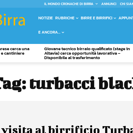
IL MONDO CRONACHE DI BIRRA
ANNUNCI
CHI SIA
NOTIZIE
RUBRICHE
BIRRE E BIRRIFICI
APPUN
E ANCORA…
Varese cerca una
Giovane tecnico birraio qualificato (stage in
o e cantiniere
Altavia) cerca opportunità lavorativa –
Disponibile al trasferimento
Tag:
turbacci bla
visita al birrificio Turb