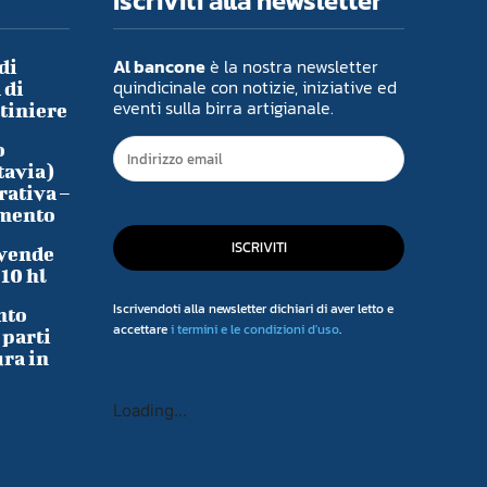
Iscriviti alla newsletter
Al bancone
è la nostra newsletter
di
quindicinale con notizie, iniziative ed
 di
eventi sulla birra artigianale.
ntiniere
o
tavia)
rativa –
imento
ISCRIVITI
 vende
-10 hl
Iscrivendoti alla newsletter dichiari di aver letto e
nto
accettare
i termini e le condizioni d'uso
.
 parti
ura in
Loading...