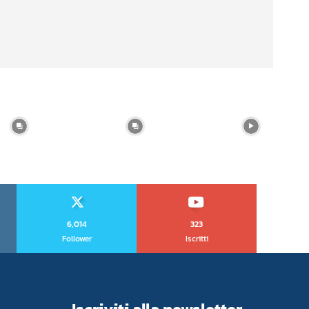
6,014
323
Follower
Iscritti