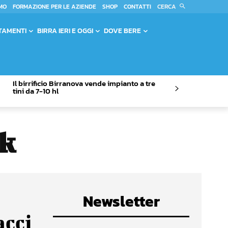
CERCA
MO
FORMAZIONE PER LE AZIENDE
SHOP
CONTATTI
TAMENTI
BIRRA IERI E OGGI
DOVE BERE
Il birrificio Birranova vende impianto a tre
tini da 7-10 hl
ck
Newsletter
acci