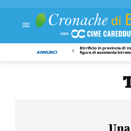
Birrificio in provincia di 
ANNUNCI
figura di assistente birrai
Una 