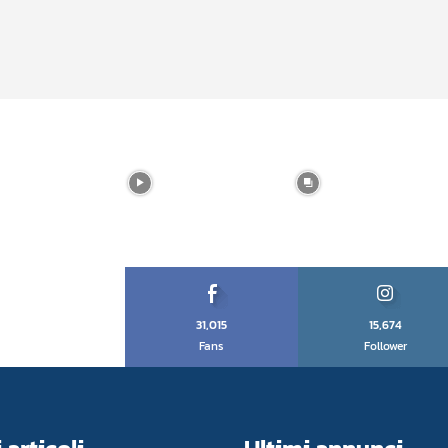
31,015
15,674
Fans
Follower