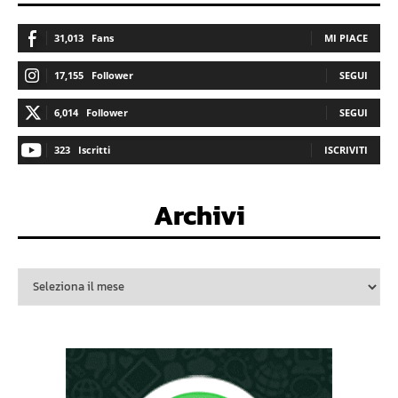
31,013
Fans
MI PIACE
17,155
Follower
SEGUI
6,014
Follower
SEGUI
323
Iscritti
ISCRIVITI
Archivi