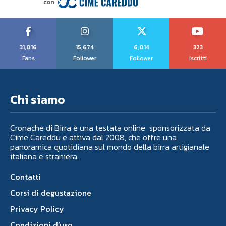
31,016
15,674
6,014
323
Fans
Follower
Follower
Iscritti
Chi siamo
Cronache di Birra è una testata online sponsorizzata da
Cime Careddu e attiva dal 2008, che offre una
panoramica quotidiana sul mondo della birra artigianale
italiana e straniera.
Contatti
Corsi di degustazione
Privacy Policy
Condizioni d’uso