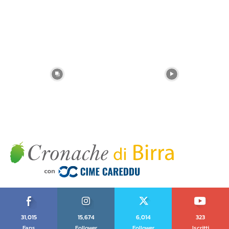
31,015
15,674
6,014
323
Fans
Follower
Follower
Iscritti