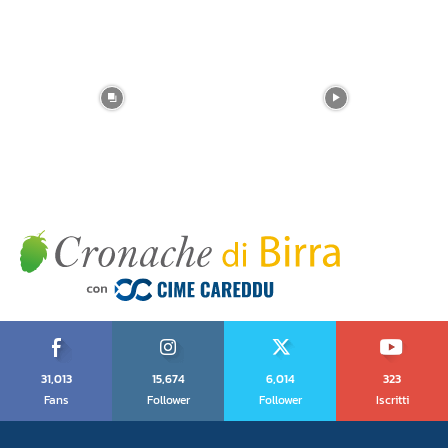
31,013
15,674
6,014
323
Fans
Follower
Follower
Iscritti