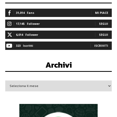
31,014
Fans
MI PIACE
17,145
Follower
SEGUI
6,014
Follower
SEGUI
323
Iscritti
ISCRIVITI
Archivi