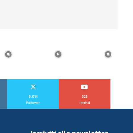
6,014
323
Follower
Iscritti