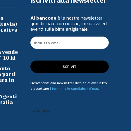
Iscriviti alla newsletter
Al bancone
è la nostra newsletter
io
quindicinale con notizie, iniziative ed
ltavia)
eventi sulla birra artigianale.
orativa
a vende
7-10 hl
ISCRIVITI
anto
o parti
ura in
Iscrivendoti alla newsletter dichiari di aver letto
e accettare
i termini e le condizioni d'uso
.
 Agenti
talia
Loading...