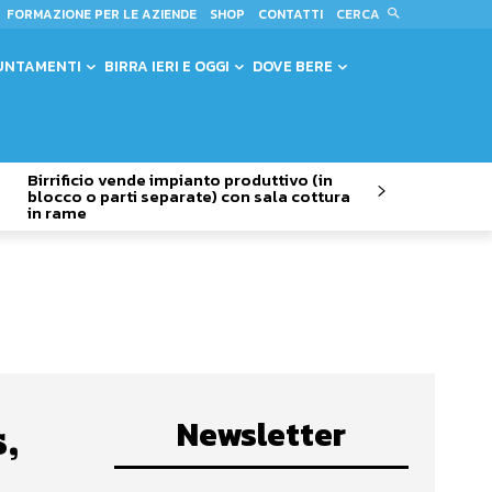
CERCA
FORMAZIONE PER LE AZIENDE
SHOP
CONTATTI
UNTAMENTI
BIRRA IERI E OGGI
DOVE BERE
Birrificio vende impianto produttivo (in
blocco o parti separate) con sala cottura
in rame
Newsletter
s,