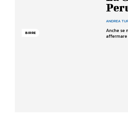
Peru
ANDREA TU
Anche se m
BIRRE
affermare c