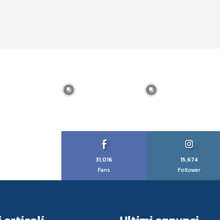
31,016
15,674
Fans
Follower