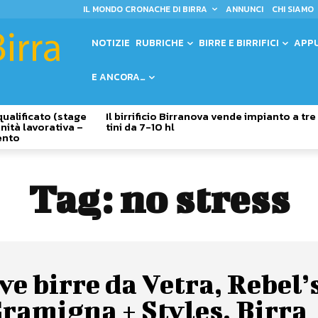
IL MONDO CRONACHE DI BIRRA
ANNUNCI
CHI SIAMO
NOTIZIE
RUBRICHE
BIRRE E BIRRIFICI
APP
E ANCORA…
qualificato (stage
Il birrificio Birranova vende impianto a tre
nità lavorativa –
tini da 7-10 hl
ento
Tag:
no stress
e birre da Vetra, Rebel’
ramigna + Styles, Birra