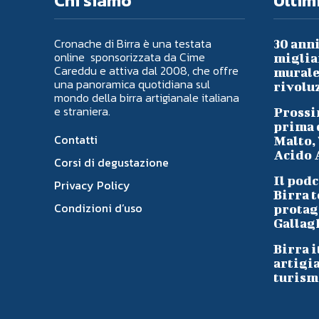
Chi siamo
Ultimi
Cronache di Birra è una testata
30 anni
online sponsorizzata da Cime
migliai
Careddu e attiva dal 2008, che offre
murale 
una panoramica quotidiana sul
rivoluz
mondo della birra artigianale italiana
e straniera.
Prossi
prima d
Contatti
Malto, 
Acido A
Corsi di degustazione
Il podc
Privacy Policy
Birra t
Condizioni d’uso
protag
Gallag
Birra i
artigi
turism