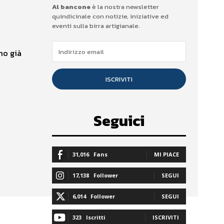
Al bancone
è la nostra newsletter
quindicinale con notizie, iniziative ed
eventi sulla birra artigianale.
mo già
ISCRIVITI
Seguici
31,016
Fans
MI PIACE
17,138
Follower
SEGUI
6,014
Follower
SEGUI
323
Iscritti
ISCRIVITI