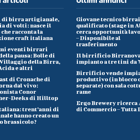
 articoli
Ultimi annunci
 di birra artigianale,
Giovane tecnico birra
a di volti: nasce il
qualificato (stage in A
che racconta la
cerca opportunità lav
ione craft italiana
– Disponibile al
trasferimento
mi eventi birrari
ella pausa: Bolle di
Il birrificio Birranov
Villaggio della Birra,
impianto a tre tini da 
cida e altri
Birrificio vende impi
ast di Cronache di
produttivo (in blocco 
orna dal vivo:
separate) con sala cott
onista Conor
rame
her-Deeks di Hilltop
Ergo Brewery ricerca
taliana: trent’anni di
di Commercio – Tutta I
anale hanno creato un
o brassicolo?