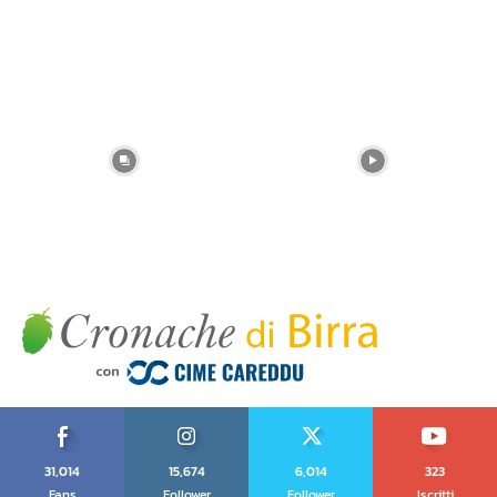
31,014
15,674
6,014
323
Fans
Follower
Follower
Iscritti