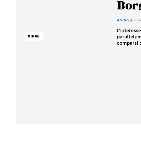
Borg
ANDREA TU
L'interess
parallelam
BIRRE
comparsi di