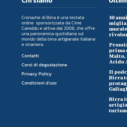
Chi siamo
Ultimi
Cronache di Birra è una testata
30 anni
online sponsorizzata da Cime
migliai
Careddu e attiva dal 2008, che offre
murale 
una panoramica quotidiana sul
rivoluz
mondo della birra artigianale italiana
e straniera.
Prossi
prima d
Contatti
Malto, 
Acido A
Corsi di degustazione
Il podc
Privacy Policy
Birra t
Condizioni d’uso
protag
Gallag
Birra i
artigi
turism