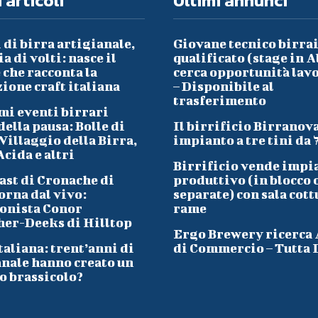
 articoli
Ultimi annunci
 di birra artigianale,
Giovane tecnico birra
a di volti: nasce il
qualificato (stage in A
che racconta la
cerca opportunità lav
ione craft italiana
– Disponibile al
trasferimento
mi eventi birrari
ella pausa: Bolle di
Il birrificio Birranov
Villaggio della Birra,
impianto a tre tini da 
cida e altri
Birrificio vende impi
ast di Cronache di
produttivo (in blocco 
orna dal vivo:
separate) con sala cott
onista Conor
rame
her-Deeks di Hilltop
Ergo Brewery ricerca
taliana: trent’anni di
di Commercio – Tutta I
anale hanno creato un
o brassicolo?