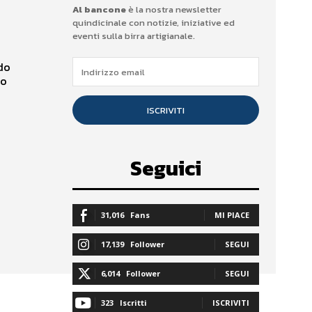
Al bancone
è la nostra newsletter
quindicinale con notizie, iniziative ed
eventi sulla birra artigianale.
ndo
no
ISCRIVITI
Seguici
31,016
Fans
MI PIACE
17,139
Follower
SEGUI
6,014
Follower
SEGUI
323
Iscritti
ISCRIVITI