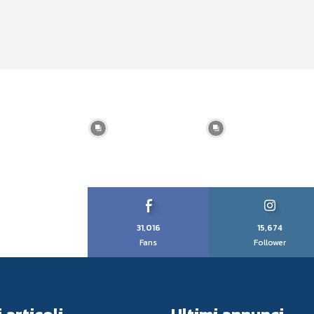
31,016
15,674
Fans
Follower