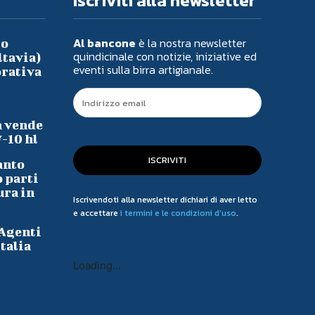
Iscriviti alla newsletter
Al bancone
è la nostra newsletter
io
quindicinale con notizie, iniziative ed
ltavia)
eventi sulla birra artigianale.
orativa
a vende
7-10 hl
ISCRIVITI
anto
o parti
ura in
Iscrivendoti alla newsletter dichiari di aver letto
e accettare
i termini e le condizioni d'uso
.
 Agenti
talia
Loading...