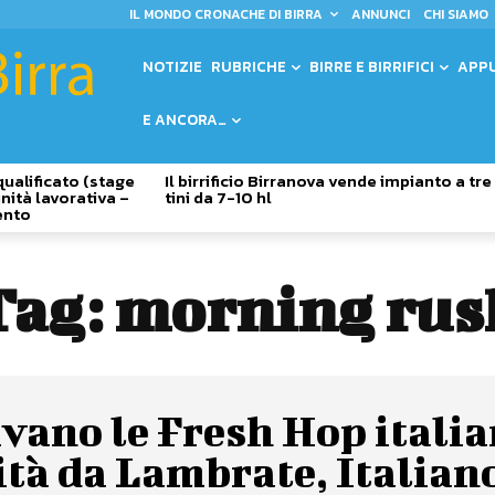
IL MONDO CRONACHE DI BIRRA
ANNUNCI
CHI SIAMO
NOTIZIE
RUBRICHE
BIRRE E BIRRIFICI
APP
E ANCORA…
qualificato (stage
Il birrificio Birranova vende impianto a tre
nità lavorativa –
tini da 7-10 hl
ento
Tag:
morning rus
vano le Fresh Hop italia
tà da Lambrate, Italian