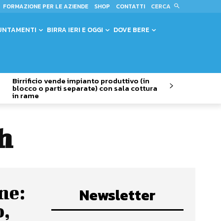
CERCA
FORMAZIONE PER LE AZIENDE
SHOP
CONTATTI
UNTAMENTI
BIRRA IERI E OGGI
DOVE BERE
Birrificio vende impianto produttivo (in
blocco o parti separate) con sala cottura
in rame
h
ne:
Newsletter
o,