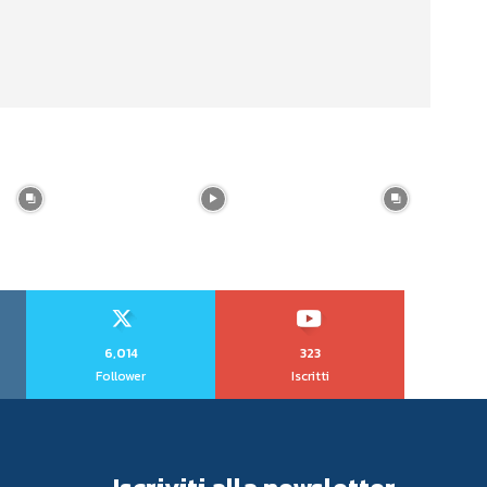
6,014
323
Follower
Iscritti