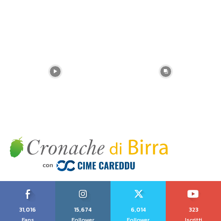
31,016
15,674
6,014
323
Fans
Follower
Follower
Iscritti