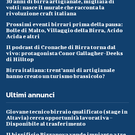
30 anni di birra artigianale, migliaia di
volti: nasce il murale che racconta la
rivoluzione craft italiana
Prossimi eventi birrari prima della pausa:
Bolle di Malto, Villaggio della Birra, Acido
Acida e altri
Il podcast di Cronache di Birra torna dal
vivo: protagonista Conor Gallagher-Deeks
di Hilltop
Birra italiana: trent’anni di artigianale
hanno creato un turismo brassicolo?
Ultimi annunci
Giovane tecnico birraio qualificato (stage in
Altavia) cerca opportunità lavorativa –
Disponibile al trasferimento
Il birrificio Birranova vende impianto a tre