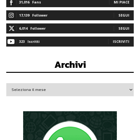
31,016
Fans
MI PIACE
17,139
Follower
SEGUI
6,014
Follower
SEGUI
323
Iscritti
ISCRIVITI
Archivi