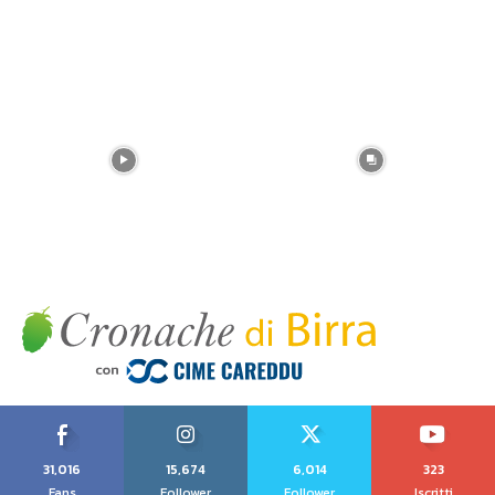
31,016
15,674
6,014
323
Fans
Follower
Follower
Iscritti