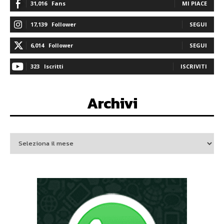
31,016
Fans
MI PIACE
17,139
Follower
SEGUI
6,014
Follower
SEGUI
323
Iscritti
ISCRIVITI
Archivi