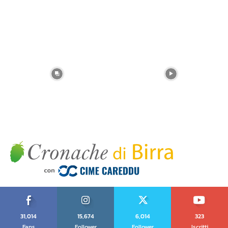
31,014
15,674
6,014
323
Fans
Follower
Follower
Iscritti