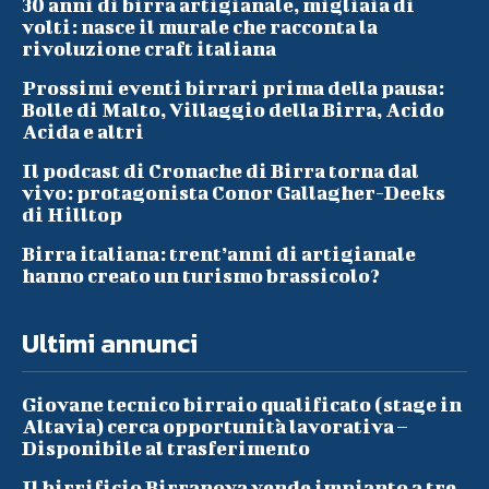
30 anni di birra artigianale, migliaia di
volti: nasce il murale che racconta la
rivoluzione craft italiana
Prossimi eventi birrari prima della pausa:
Bolle di Malto, Villaggio della Birra, Acido
Acida e altri
Il podcast di Cronache di Birra torna dal
vivo: protagonista Conor Gallagher-Deeks
di Hilltop
Birra italiana: trent’anni di artigianale
hanno creato un turismo brassicolo?
Ultimi annunci
Giovane tecnico birraio qualificato (stage in
Altavia) cerca opportunità lavorativa –
Disponibile al trasferimento
Il birrificio Birranova vende impianto a tre