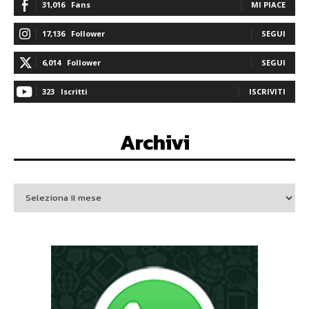
31,016
Fans
MI PIACE
17,136
Follower
SEGUI
6,014
Follower
SEGUI
323
Iscritti
ISCRIVITI
Archivi