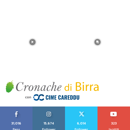
31,016
15,674
6,014
323
Fans
Follower
Follower
Iscritti