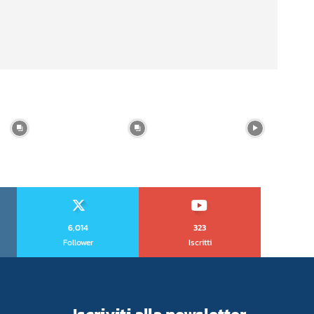
6,014
323
Follower
Iscritti