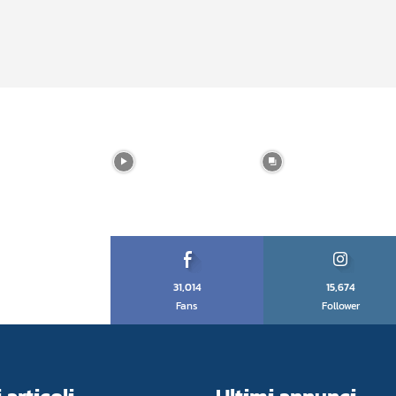
31,014
15,674
Fans
Follower