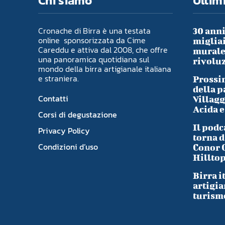
Chi siamo
Ultimi
Cronache di Birra è una testata
30 anni
online sponsorizzata da Cime
migliai
Careddu e attiva dal 2008, che offre
murale 
una panoramica quotidiana sul
rivoluz
mondo della birra artigianale italiana
e straniera.
Prossim
della p
Contatti
Villagg
Acida e
Corsi di degustazione
Il podc
Privacy Policy
torna d
Condizioni d’uso
Conor 
Hillto
Birra i
artigia
turism