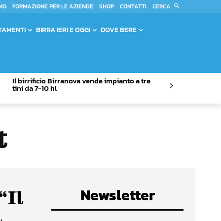
CERCA
MO
FORMAZIONE PER LE AZIENDE
SHOP
CONTATTI
TAMENTI
BIRRA IERI E OGGI
DOVE BERE
Il birrificio Birranova vende impianto a tre
tini da 7-10 hl
t
Newsletter
“Il
l