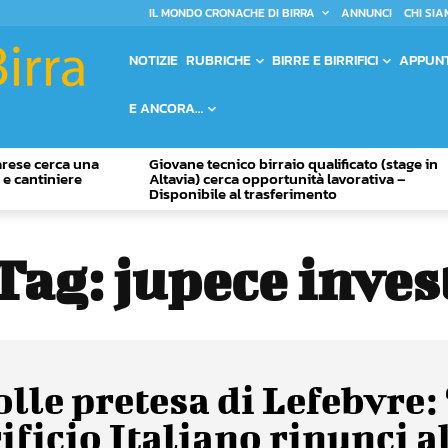
IL MONDO CRONACHE DI BIRRA
ANNUNCI
CHI SIA
NOTIZIE
RUBRICHE
BIRRE E BIRRIFICI
APPUN
E ANCORA…
Varese cerca una
Giovane tecnico birraio qualificato (stage in
o e cantiniere
Altavia) cerca opportunità lavorativa –
Disponibile al trasferimento
Tag:
jupece inves
olle pretesa di Lefebvre: 
ificio Italiano rinunci a