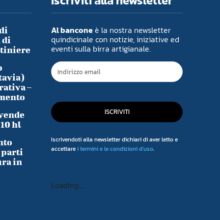
Iscriviti alla newsletter
Al bancone
è la nostra newsletter
di
quindicinale con notizie, iniziative ed
 di
eventi sulla birra artigianale.
ntiniere
o
tavia)
rativa –
imento
ISCRIVITI
 vende
-10 hl
Iscrivendoti alla newsletter dichiari di aver letto e
nto
accettare
i termini e le condizioni d'uso
.
 parti
ura in
Loading...