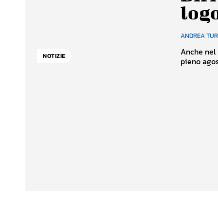
log
ANDREA TU
Anche nel m
NOTIZIE
pieno agost