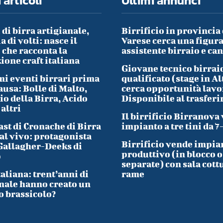
 articoli
Ultimi annunci
 di birra artigianale,
Birrificio in provincia 
a di volti: nasce il
Varese cerca una figura
che racconta la
assistente birraio e ca
ione craft italiana
Giovane tecnico birrai
i eventi birrari prima
qualificato (stage in Al
ausa: Bolle di Malto,
cerca opportunità lavo
io della Birra, Acido
Disponibile al trasfer
 altri
Il birrificio Birranova
ast di Cronache di Birra
impianto a tre tini da 7
al vivo: protagonista
Birrificio vende impia
Gallagher-Deeks di
produttivo (in blocco o
p
separate) con sala cott
taliana: trent’anni di
rame
nale hanno creato un
o brassicolo?