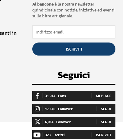
Al bancone
è la nostra newsletter
quindicinale con notizie, iniziative ed eventi
sulla birra artigianale.
santi in
ISCRIVITI
Seguici
31,014
Fans
MI PIACE
17,146
Follower
SEGUI
6,014
Follower
SEGUI
323
Iscritti
ISCRIVITI