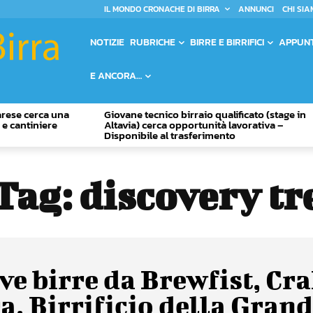
IL MONDO CRONACHE DI BIRRA
ANNUNCI
CHI SIA
NOTIZIE
RUBRICHE
BIRRE E BIRRIFICI
APPUN
E ANCORA…
Varese cerca una
Giovane tecnico birraio qualificato (stage in
o e cantiniere
Altavia) cerca opportunità lavorativa –
Disponibile al trasferimento
Tag:
discovery tr
e birre da Brewfist, Cra
a, Birrificio della Grand