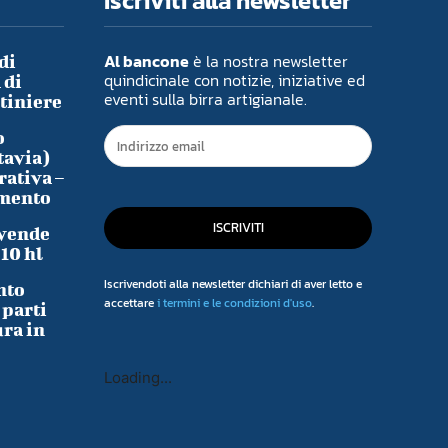
Iscriviti alla newsletter
Al bancone
è la nostra newsletter
di
quindicinale con notizie, iniziative ed
 di
eventi sulla birra artigianale.
ntiniere
o
tavia)
rativa –
imento
ISCRIVITI
 vende
-10 hl
Iscrivendoti alla newsletter dichiari di aver letto e
nto
accettare
i termini e le condizioni d'uso
.
 parti
ura in
Loading...