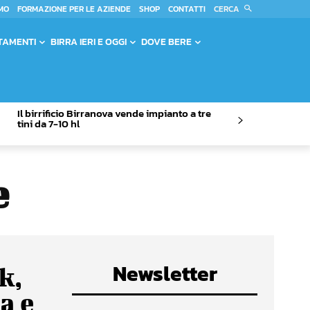
CERCA
MO
FORMAZIONE PER LE AZIENDE
SHOP
CONTATTI
TAMENTI
BIRRA IERI E OGGI
DOVE BERE
Il birrificio Birranova vende impianto a tre
tini da 7-10 hl
e
Newsletter
k,
a e