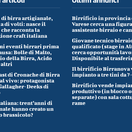
 articoli
Ultimi annunci
 di birra artigianale,
Birrificio in provincia 
a di volti: nasce il
Varese cerca una figura
che racconta la
assistente birraio e ca
ione craft italiana
Giovane tecnico birrai
i eventi birrari prima
qualificato (stage in Al
ausa: Bolle di Malto,
cerca opportunità lavo
io della Birra, Acido
Disponibile al trasfer
 altri
Il birrificio Birranova
ast di Cronache di Birra
impianto a tre tini da 7
al vivo: protagonista
Birrificio vende impia
Gallagher-Deeks di
produttivo (in blocco o
p
separate) con sala cott
taliana: trent’anni di
rame
nale hanno creato un
o brassicolo?