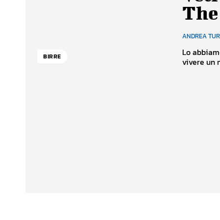
The
ANDREA TU
Lo abbiamo 
BIRRE
vivere un m