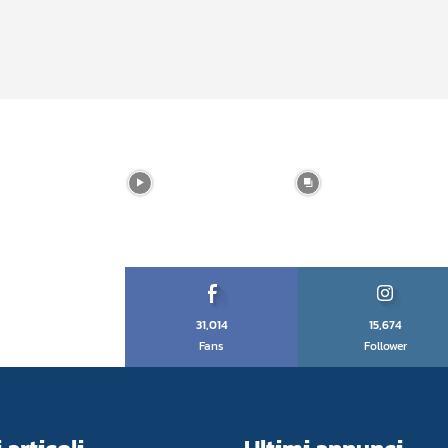
31,014
15,674
Fans
Follower