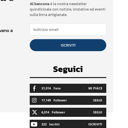
Al bancone
è la nostra newsletter
quindicinale con notizie, iniziative ed eventi
sulla birra artigianale.
ovano a
ISCRIVITI
Seguici
31,014
Fans
MI PIACE
17,149
Follower
SEGUI
6,014
Follower
SEGUI
323
Iscritti
ISCRIVITI