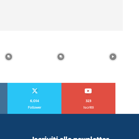
6,014
323
Follower
Iscritti