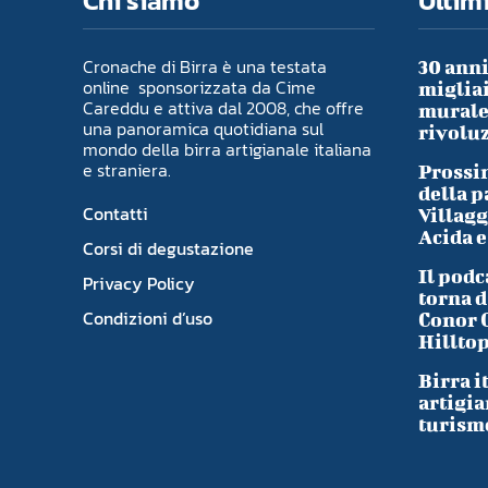
Chi siamo
Ultimi
Cronache di Birra è una testata
30 anni
online sponsorizzata da Cime
migliai
Careddu e attiva dal 2008, che offre
murale 
una panoramica quotidiana sul
rivoluz
mondo della birra artigianale italiana
e straniera.
Prossim
della p
Contatti
Villagg
Acida e
Corsi di degustazione
Il podc
Privacy Policy
torna d
Condizioni d’uso
Conor 
Hillto
Birra i
artigia
turism