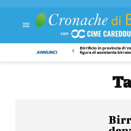
Birrificio in provincia di 
ANNUNCI
figura di assistente birrai
Ta
Birr
dep