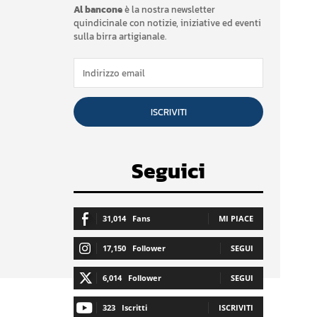
Al bancone
è la nostra newsletter
quindicinale con notizie, iniziative ed eventi
sulla birra artigianale.
ISCRIVITI
Seguici
31,014
Fans
MI PIACE
17,150
Follower
SEGUI
6,014
Follower
SEGUI
323
Iscritti
ISCRIVITI