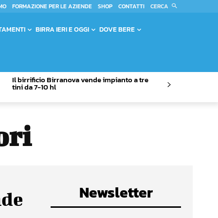
CERCA
MO
FORMAZIONE PER LE AZIENDE
SHOP
CONTATTI
TAMENTI
BIRRA IERI E OGGI
DOVE BERE
Il birrificio Birranova vende impianto a tre
tini da 7-10 hl
ori
Newsletter
nde