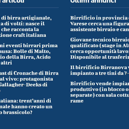
 articoli
Ultimi annunci
 di birra artigianale,
Birrificio in provincia 
a di volti: nasce il
Varese cerca una figura
che racconta la
assistente birraio e ca
ione craft italiana
Giovane tecnico birrai
i eventi birrari prima
qualificato (stage in Al
ausa: Bolle di Malto,
cerca opportunità lavo
io della Birra, Acido
Disponibile al trasfer
 altri
Il birrificio Birranova
ast di Cronache di Birra
impianto a tre tini da 7
al vivo: protagonista
Birrificio vende impia
Gallagher-Deeks di
produttivo (in blocco o
p
separate) con sala cott
taliana: trent’anni di
rame
nale hanno creato un
o brassicolo?