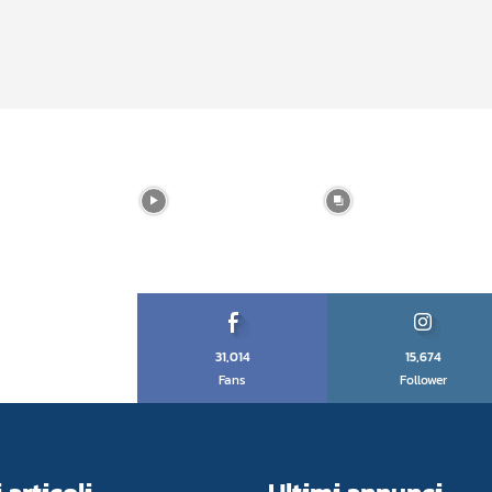
31,014
15,674
Fans
Follower