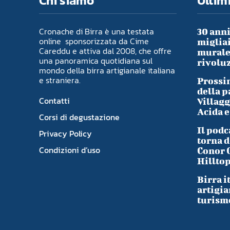
Chi siamo
Ultimi
Cronache di Birra è una testata
30 anni
online sponsorizzata da Cime
migliai
Careddu e attiva dal 2008, che offre
murale 
una panoramica quotidiana sul
rivoluz
mondo della birra artigianale italiana
e straniera.
Prossim
della p
Contatti
Villagg
Acida e
Corsi di degustazione
Il podc
Privacy Policy
torna d
Condizioni d’uso
Conor 
Hillto
Birra i
artigia
turism