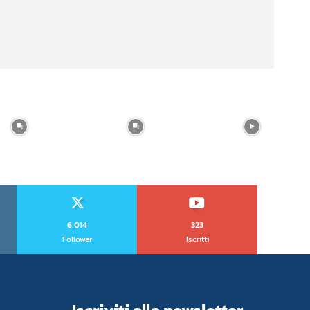
6,014
323
Follower
Iscritti