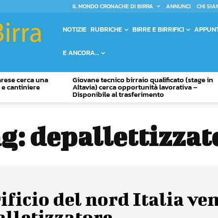
IL MONDO CRONACHE DI BIRRA
ANNUNCI
CHI SIA
NOTIZIE
RUBRICHE
BIRRE E BIRRIFICI
APPUN
E ANCORA…
Varese cerca una
Giovane tecnico birraio qualificato (stage in
o e cantiniere
Altavia) cerca opportunità lavorativa –
Disponibile al trasferimento
g:
depallettizzat
ificio del nord Italia ve
alletizzatore