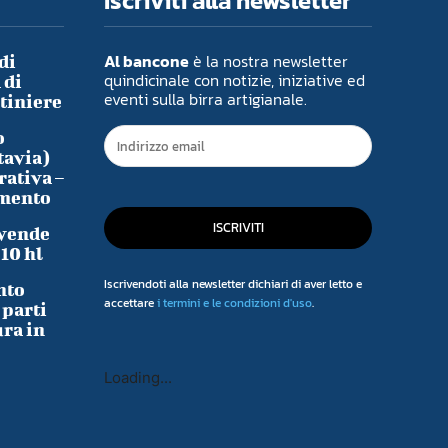
Iscriviti alla newsletter
Al bancone
è la nostra newsletter
di
quindicinale con notizie, iniziative ed
 di
eventi sulla birra artigianale.
ntiniere
o
tavia)
rativa –
imento
ISCRIVITI
 vende
-10 hl
Iscrivendoti alla newsletter dichiari di aver letto e
nto
accettare
i termini e le condizioni d'uso
.
 parti
ura in
Loading...