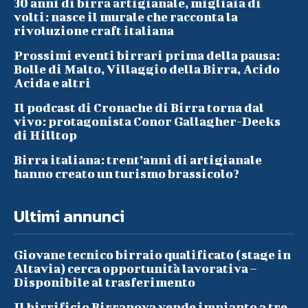
30 anni di birra artigianale, migliaia di
volti: nasce il murale che racconta la
rivoluzione craft italiana
Prossimi eventi birrari prima della pausa:
Bolle di Malto, Villaggio della Birra, Acido
Acida e altri
Il podcast di Cronache di Birra torna dal
vivo: protagonista Conor Gallagher-Deeks
di Hilltop
Birra italiana: trent’anni di artigianale
hanno creato un turismo brassicolo?
Ultimi annunci
Giovane tecnico birraio qualificato (stage in
Altavia) cerca opportunità lavorativa –
Disponibile al trasferimento
Il birrificio Birranova vende impianto a tre