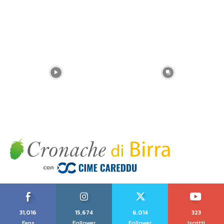
31,016
15,674
6,014
323
Fans
Follower
Follower
Iscritti