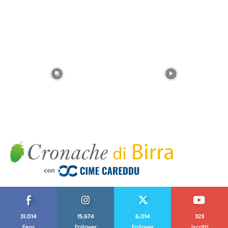
31,014
15,674
6,014
323
Fans
Follower
Follower
Iscritti