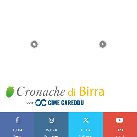
31,014
15,674
6,014
323
Fans
Follower
Follower
Iscritti