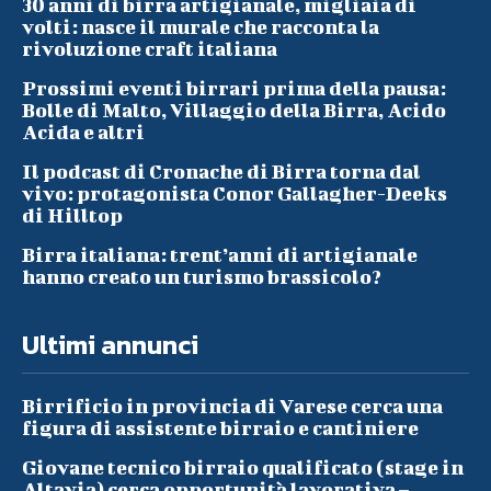
30 anni di birra artigianale, migliaia di
volti: nasce il murale che racconta la
rivoluzione craft italiana
Prossimi eventi birrari prima della pausa:
Bolle di Malto, Villaggio della Birra, Acido
Acida e altri
Il podcast di Cronache di Birra torna dal
vivo: protagonista Conor Gallagher-Deeks
di Hilltop
Birra italiana: trent’anni di artigianale
hanno creato un turismo brassicolo?
Ultimi annunci
Birrificio in provincia di Varese cerca una
figura di assistente birraio e cantiniere
Giovane tecnico birraio qualificato (stage in
Altavia) cerca opportunità lavorativa –