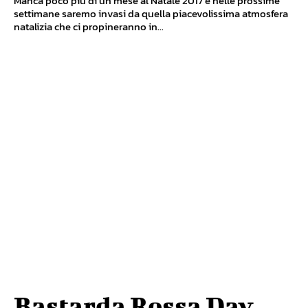
Manca poco più di un mese al Natale 2017 e nelle prossime
settimane saremo invasi da quella piacevolissima atmosfera
natalizia che ci propineranno in...
Bastarda Rossa Day