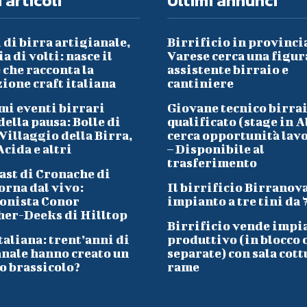
 articoli
Ultimi annunci
 di birra artigianale,
Birrificio in provinci
a di volti: nasce il
Varese cerca una figur
che racconta la
assistente birraio e
ione craft italiana
cantiniere
mi eventi birrari
Giovane tecnico birra
ella pausa: Bolle di
qualificato (stage in A
Villaggio della Birra,
cerca opportunità lav
cida e altri
– Disponibile al
trasferimento
ast di Cronache di
orna dal vivo:
Il birrificio Birranov
onista Conor
impianto a tre tini da 
her-Deeks di Hilltop
Birrificio vende impi
taliana: trent’anni di
produttivo (in blocco 
anale hanno creato un
separate) con sala cott
o brassicolo?
rame