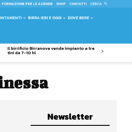
CERCA
FORMAZIONE PER LE AZIENDE
SHOP
CONTATTI
UNTAMENTI
BIRRA IERI E OGGI
DOVE BERE
Il birrificio Birranova vende impianto a tre
tini da 7-10 hl
tinessa
Newsletter