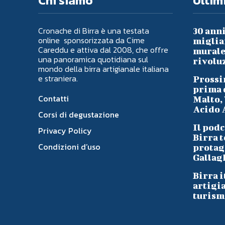
Chi siamo
Ultimi
Cronache di Birra è una testata
30 anni
online sponsorizzata da Cime
migliai
Careddu e attiva dal 2008, che offre
murale 
una panoramica quotidiana sul
rivoluz
mondo della birra artigianale italiana
e straniera.
Prossi
prima d
Contatti
Malto, 
Acido A
Corsi di degustazione
Il podc
Privacy Policy
Birra t
Condizioni d’uso
protag
Gallag
Birra i
artigi
turism