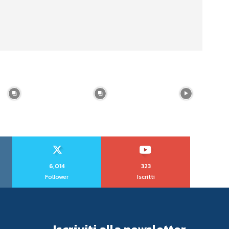
6,014
323
Follower
Iscritti