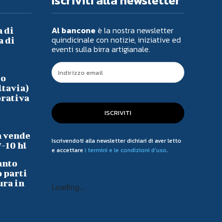
Iscriviti alla newsletter
Al bancone
è la nostra newsletter
a di
quindicinale con notizie, iniziative ed
a di
eventi sulla birra artigianale.
io
ltavia)
orativa
ISCRIVITI
a vende
Iscrivendoti alla newsletter dichiari di aver letto
7-10 hl
e accettare
i termini e le condizioni d'uso
.
anto
o parti
ura in
Loading...