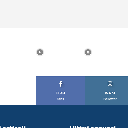
31,014
15,674
Fans
Follower