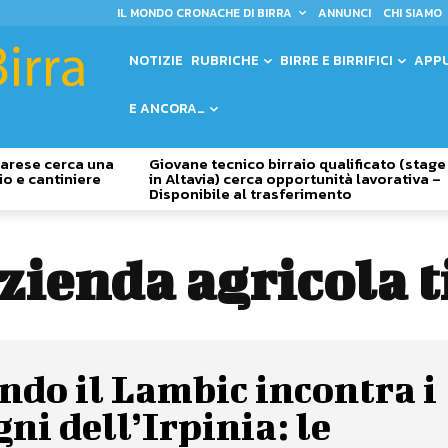
IL MONDO CRONACHE DI BIRRA
ANNUNCI
CHI SIAMO
NOTIZIE
RUBRICHE
BIRRE E BIRRIFICI
APP
E ANCORA…
 Varese cerca una
Giovane tecnico birraio qualificato (stage
io e cantiniere
in Altavia) cerca opportunità lavorativa –
Disponibile al trasferimento
zienda agricola 
do il Lambic incontra i
gni dell’Irpinia: le