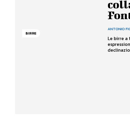
coll
Fon
ANTONIO FI
BIRRE
Le birre a
espression
declinazion