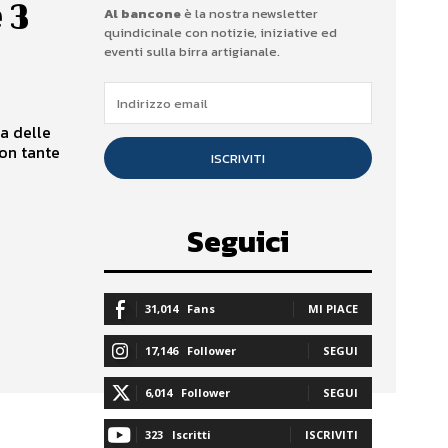
 3
Al bancone
è la nostra newsletter
quindicinale con notizie, iniziative ed
eventi sulla birra artigianale.
a delle
con tante
ISCRIVITI
Seguici
31,014
Fans
MI PIACE
17,146
Follower
SEGUI
6,014
Follower
SEGUI
323
Iscritti
ISCRIVITI