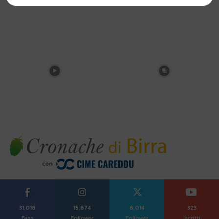
31,016
15,674
6,014
323
Fans
Follower
Follower
Iscritti