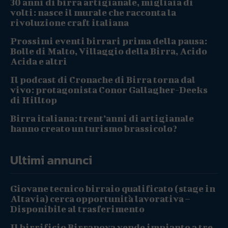
30 anni di birra artigianale, migliaia di
volti: nasce il murale che racconta la
rivoluzione craft italiana
Prossimi eventi birrari prima della pausa:
Bolle di Malto, Villaggio della Birra, Acido
Acida e altri
Il podcast di Cronache di Birra torna dal
vivo: protagonista Conor Gallagher-Deeks
di Hilltop
Birra italiana: trent’anni di artigianale
hanno creato un turismo brassicolo?
Ultimi annunci
Giovane tecnico birraio qualificato (stage in
Altavia) cerca opportunità lavorativa –
Disponibile al trasferimento
Il birrificio Birranova vende impianto a tre