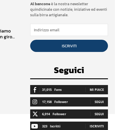
Al bancone
è la nostra newsletter
quindicinale con notizie, iniziative ed eventi
sulla birra artigianale.
ssiamo
 giro...
ISCRIVITI
Seguici
31,015
Fans
MI PIACE
17,158
Follower
SEGUI
6,014
Follower
SEGUI
323
Iscritti
ISCRIVITI