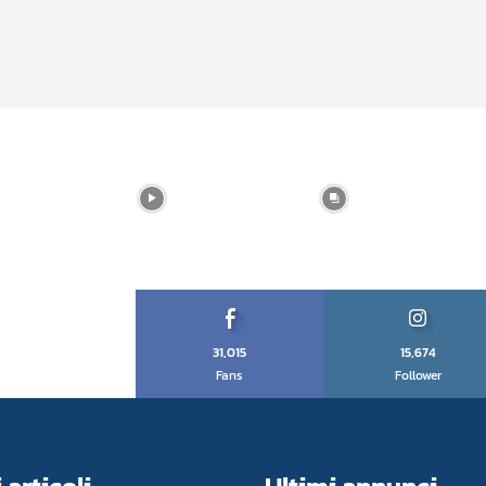
31,015
15,674
Fans
Follower