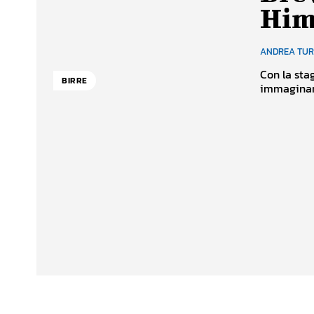
Him
ANDREA TU
Con la sta
BIRRE
immaginare 