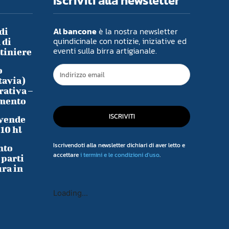
Iscriviti alla newsletter
Al bancone
è la nostra newsletter
di
quindicinale con notizie, iniziative ed
 di
eventi sulla birra artigianale.
ntiniere
o
tavia)
rativa –
imento
ISCRIVITI
 vende
-10 hl
Iscrivendoti alla newsletter dichiari di aver letto e
nto
accettare
i termini e le condizioni d'uso
.
 parti
ura in
Loading...