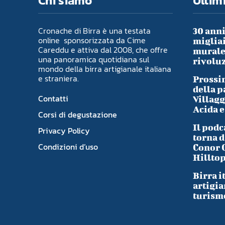
Chi siamo
Ultimi
Cronache di Birra è una testata
30 anni
online sponsorizzata da Cime
migliai
Careddu e attiva dal 2008, che offre
murale 
una panoramica quotidiana sul
rivoluz
mondo della birra artigianale italiana
e straniera.
Prossim
della p
Contatti
Villagg
Acida e
Corsi di degustazione
Il podc
Privacy Policy
torna d
Condizioni d’uso
Conor 
Hillto
Birra i
artigia
turism