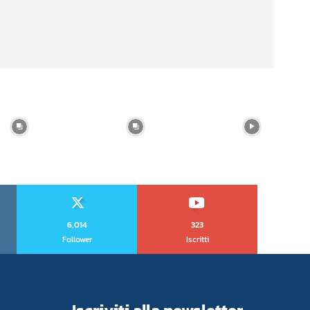
6,014
323
Follower
Iscritti