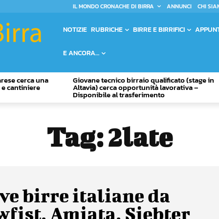
IL MONDO CRONACHE DI BIRRA
ANNUNCI
CHI SIA
NOTIZIE
RUBRICHE
BIRRE E BIRRIFICI
APPUN
E ANCORA…
Varese cerca una
Giovane tecnico birraio qualificato (stage in
o e cantiniere
Altavia) cerca opportunità lavorativa –
Disponibile al trasferimento
Tag:
2late
e birre italiane da
fist, Amiata, Siebter