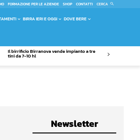
CERCA
MO
FORMAZIONE PER LE AZIENDE
SHOP
CONTATTI
TAMENTI
BIRRA IERI E OGGI
DOVE BERE
Il birrificio Birranova vende impianto a tre
tini da 7-10 hl
Newsletter