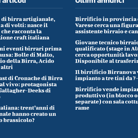
 articoli
Ultimi annunci
 di birra artigianale,
Birrificio in provincia 
a di volti: nasce il
Varese cerca una figura
che racconta la
assistente birraio e ca
ione craft italiana
Giovane tecnico birrai
i eventi birrari prima
qualificato (stage in Al
ausa: Bolle di Malto,
cerca opportunità lavo
io della Birra, Acido
Disponibile al trasfer
 altri
Il birrificio Birranova
ast di Cronache di Birra
impianto a tre tini da 7
al vivo: protagonista
Birrificio vende impia
Gallagher-Deeks di
produttivo (in blocco o
p
separate) con sala cott
taliana: trent’anni di
rame
nale hanno creato un
o brassicolo?