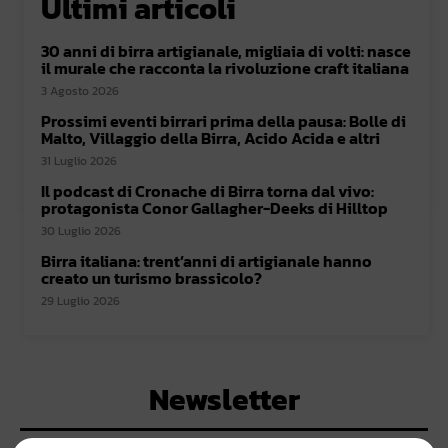
Ultimi articoli
30 anni di birra artigianale, migliaia di volti: nasce
il murale che racconta la rivoluzione craft italiana
3 Agosto 2026
Prossimi eventi birrari prima della pausa: Bolle di
Malto, Villaggio della Birra, Acido Acida e altri
31 Luglio 2026
Il podcast di Cronache di Birra torna dal vivo:
protagonista Conor Gallagher-Deeks di Hilltop
30 Luglio 2026
Birra italiana: trent’anni di artigianale hanno
creato un turismo brassicolo?
29 Luglio 2026
Newsletter