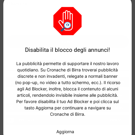
Al bancone
è la nostra newsletter quindicinale con notizie,
iniziative ed eventi sulla birra artigianale.
Iscriviti
Disabilita il blocco degli annunci!
Seguici
La pubblicità permette di supportare il nostro lavoro
quotidiano. Su Cronache di Birra troverai pubblicità
discrete e non invadenti, relegate a normali banner
31,013
Fans
MI PIACE
(no pop-up, no video a tutto schermo, ecc.). Il ricorso
agli Ad Blocker, inoltre, blocca il contenuto di alcuni
17,155
Follower
SEGUI
articoli, rendendolo invisibile insieme alle pubblicità.
Per favore disabilita il tuo Ad Blocker e poi clicca sul
6,014
Follower
SEGUI
tasto Aggiorna per continuare a navigare su
Cronache di Birra.
323
Iscritti
ISCRIVITI
Aggiorna