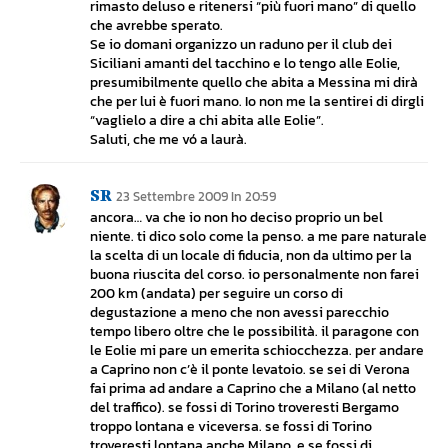
rimasto deluso e ritenersi “più fuori mano” di quello
che avrebbe sperato.
Se io domani organizzo un raduno per il club dei
Siciliani amanti del tacchino e lo tengo alle Eolie,
presumibilmente quello che abita a Messina mi dirà
che per lui è fuori mano. Io non me la sentirei di dirgli
“vaglielo a dire a chi abita alle Eolie”.
Saluti, che me vó a laurà.
SR
23 Settembre 2009 In 20:59
ancora… va che io non ho deciso proprio un bel
niente. ti dico solo come la penso. a me pare naturale
la scelta di un locale di fiducia, non da ultimo per la
buona riuscita del corso. io personalmente non farei
200 km (andata) per seguire un corso di
degustazione a meno che non avessi parecchio
tempo libero oltre che le possibilità. il paragone con
le Eolie mi pare un emerita schiocchezza. per andare
a Caprino non c’è il ponte levatoio. se sei di Verona
fai prima ad andare a Caprino che a Milano (al netto
del traffico). se fossi di Torino troveresti Bergamo
troppo lontana e viceversa. se fossi di Torino
troveresti lontana anche Milano. e se fossi di