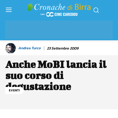
Andrea Turco
23 Settembre 2009
Anche MoBI lancia il
suo corso di
degustazione
EVENTI