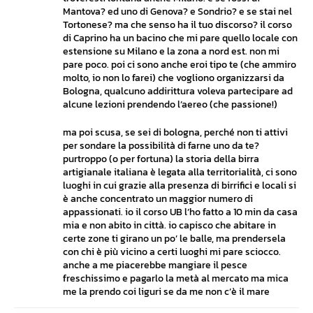
Mantova? ed uno di Genova? e Sondrio? e se stai nel
Tortonese? ma che senso ha il tuo discorso? il corso
di Caprino ha un bacino che mi pare quello locale con
estensione su Milano e la zona a nord est. non mi
pare poco. poi ci sono anche eroi tipo te (che ammiro
molto, io non lo farei) che vogliono organizzarsi da
Bologna, qualcuno addirittura voleva partecipare ad
alcune lezioni prendendo l’aereo (che passione!)
ma poi scusa, se sei di bologna, perché non ti attivi
per sondare la possibilità di farne uno da te?
purtroppo (o per fortuna) la storia della birra
artigianale italiana è legata alla territorialità, ci sono
luoghi in cui grazie alla presenza di birrifici e locali si
è anche concentrato un maggior numero di
appassionati. io il corso UB l’ho fatto a 10 min da casa
mia e non abito in città. io capisco che abitare in
certe zone ti girano un po’ le balle, ma prendersela
con chi è più vicino a certi luoghi mi pare sciocco.
anche a me piacerebbe mangiare il pesce
freschissimo e pagarlo la metà al mercato ma mica
me la prendo coi liguri se da me non c’è il mare