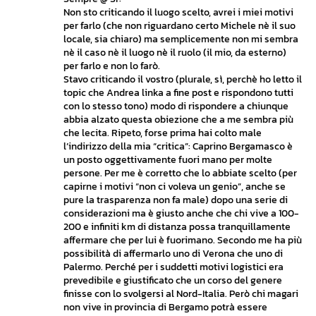
Non sto criticando il luogo scelto, avrei i miei motivi
per farlo (che non riguardano certo Michele nè il suo
locale, sia chiaro) ma semplicemente non mi sembra
nè il caso nè il luogo nè il ruolo (il mio, da esterno)
per farlo e non lo farò.
Stavo criticando il vostro (plurale, sì, perchè ho letto il
topic che Andrea linka a fine post e rispondono tutti
con lo stesso tono) modo di rispondere a chiunque
abbia alzato questa obiezione che a me sembra più
che lecita. Ripeto, forse prima hai colto male
l’indirizzo della mia “critica”: Caprino Bergamasco è
un posto oggettivamente fuori mano per molte
persone. Per me è corretto che lo abbiate scelto (per
capirne i motivi “non ci voleva un genio”, anche se
pure la trasparenza non fa male) dopo una serie di
considerazioni ma è giusto anche che chi vive a 100-
200 e infiniti km di distanza possa tranquillamente
affermare che per lui è fuorimano. Secondo me ha più
possibilità di affermarlo uno di Verona che uno di
Palermo. Perché per i suddetti motivi logistici era
prevedibile e giustificato che un corso del genere
finisse con lo svolgersi al Nord-Italia. Però chi magari
non vive in provincia di Bergamo potrà essere