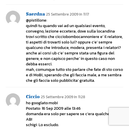
Saerdna
25 Settembre 2009 In 11:17
@pistillone:
quindi tu quando vai ad un qualsiasi evento,
convegno, lezione eccetera, dove sulla locandina
trovi scritto che cicciobombocannoniere e’ il relatore,
ti aspetti di trovarti solo lui? oppure c’e’ sempre
qualcuno che introduce, modera, presenta i relatori?
anche ai corsi ub c’e’ sempre stata una figura del
genere, e non capisco perche’ in questo caso non
debba esserci.
mah, comunque tutto sto parlare che fate di sto corso
e di MoBi, sperando che gli faccia male, a me sembra
che gli faccia solo pubblicita’ gratuita.
Ciccio
25 Settembre 2009 In 11:28
ho googlato:mobi
Postato: 16 Sep 2009 alle 13:46
domanda:era solo per sapere se c’era qualche birra
AB!
schigi: Lo escludo.