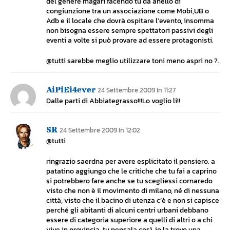
del genere magari facendo tu da anello di
congiunzione tra un associazione come Mobi,UB o
Adb e il locale che dovrà ospitare l’evento, insomma
non bisogna essere sempre spettatori passivi degli
eventi a volte si può provare ad essere protagonisti.
@tutti sarebbe meglio utilizzare toni meno aspri no ?.
AiPiEi4ever
24 Settembre 2009 In 11:27
Dalle parti di Abbiategrasso!!!Lo voglio li!!
SR
24 Settembre 2009 In 12:02
@tutti
ringrazio saerdna per avere esplicitato il pensiero. a
patatino aggiungo che le critiche che tu fai a caprino
si potrebbero fare anche se tu scegliessi cornaredo
visto che non è il movimento di milano, né di nessuna
città, visto che il bacino di utenza c’è e non si capisce
perché gli abitanti di alcuni centri urbani debbano
essere di categoria superiore a quelli di altri o a chi
vive in provincia. tu pensala così, io la trovo una