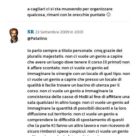
a cagliari ci si sta muovendo per organizzare
qualcosa, rimani con le orecchie puntate 🙂
SR
23 Settembre 2009 In 20:01
@Patatino
io parlo sempre a titolo personale. cmq grazie del
pluralis majestatis. non ci vuole un genio a capire
che avere un luogo dove tenere il corso (il primo!) non
è affare scontato. non ci vuole un genio ad
immaginare le sinergie con un locale di quel tipo. non
ci vuole un genio a capire che presso un locale di
qualità è facile trovare un bacino di utenza per il
corso. non ci vuole un genio a immaginare la
consistenza delle casse di MoBI al fine di affittare una
sala qualsiasi in altro luogo. non ci vuole un genio ad
immaginare la quantità di possibili docenti e la loro
diffusione sul territorio. non ci vuole un genio a
comprendere le difficoltà di spostamento di questi
che (a parte K) fanno un altro lavoro e non ricevono di
sicuro rimborsi spese cospicui. non ci vuole un genio