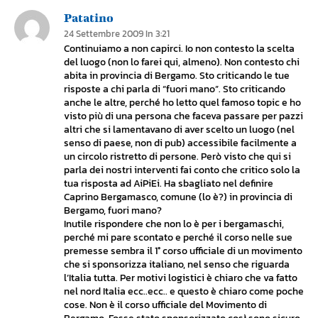
Patatino
24 Settembre 2009 In 3:21
Continuiamo a non capirci. Io non contesto la scelta
del luogo (non lo farei qui, almeno). Non contesto chi
abita in provincia di Bergamo. Sto criticando le tue
risposte a chi parla di “fuori mano”. Sto criticando
anche le altre, perché ho letto quel famoso topic e ho
visto più di una persona che faceva passare per pazzi
altri che si lamentavano di aver scelto un luogo (nel
senso di paese, non di pub) accessibile facilmente a
un circolo ristretto di persone. Però visto che qui si
parla dei nostri interventi fai conto che critico solo la
tua risposta ad AiPiEi. Ha sbagliato nel definire
Caprino Bergamasco, comune (lo è?) in provincia di
Bergamo, fuori mano?
Inutile rispondere che non lo è per i bergamaschi,
perché mi pare scontato e perché il corso nelle sue
premesse sembra il 1° corso ufficiale di un movimento
che si sponsorizza italiano, nel senso che riguarda
l’Italia tutta. Per motivi logistici è chiaro che va fatto
nel nord Italia ecc..ecc.. e questo è chiaro come poche
cose. Non è il corso ufficiale del Movimento di