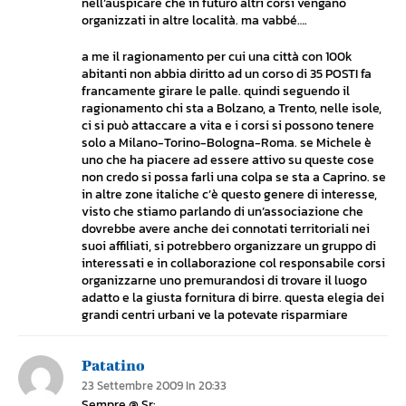
nell’auspicare che in futuro altri corsi vengano
organizzati in altre località. ma vabbé….
a me il ragionamento per cui una città con 100k
abitanti non abbia diritto ad un corso di 35 POSTI fa
francamente girare le palle. quindi seguendo il
ragionamento chi sta a Bolzano, a Trento, nelle isole,
ci si può attaccare a vita e i corsi si possono tenere
solo a Milano-Torino-Bologna-Roma. se Michele è
uno che ha piacere ad essere attivo su queste cose
non credo si possa farli una colpa se sta a Caprino. se
in altre zone italiche c’è questo genere di interesse,
visto che stiamo parlando di un’associazione che
dovrebbe avere anche dei connotati territoriali nei
suoi affiliati, si potrebbero organizzare un gruppo di
interessati e in collaborazione col responsabile corsi
organizzarne uno premurandosi di trovare il luogo
adatto e la giusta fornitura di birre. questa elegia dei
grandi centri urbani ve la potevate risparmiare
Patatino
23 Settembre 2009 In 20:33
Sempre @ Sr: