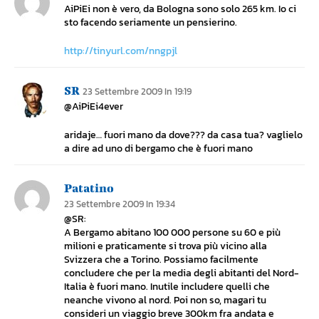
AiPiEi non è vero, da Bologna sono solo 265 km. Io ci
sto facendo seriamente un pensierino.
http://tinyurl.com/nngpjl
SR
23 Settembre 2009 In 19:19
@AiPiEi4ever
aridaje… fuori mano da dove??? da casa tua? vaglielo
a dire ad uno di bergamo che è fuori mano
Patatino
23 Settembre 2009 In 19:34
@SR:
A Bergamo abitano 100 000 persone su 60 e più
milioni e praticamente si trova più vicino alla
Svizzera che a Torino. Possiamo facilmente
concludere che per la media degli abitanti del Nord-
Italia è fuori mano. Inutile includere quelli che
neanche vivono al nord. Poi non so, magari tu
consideri un viaggio breve 300km fra andata e