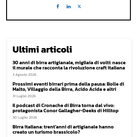
Ultimi articoli
30 anni di birra artigianale, migliaia di volti: nasce
il murale che racconta la rivoluzione craft italiana
3 Agosto 2026
Prossimi eventi birrari prima della pausa: Bolle di
Malto, Villaggio della Birra, Acido Acida e altri
31 Luglio 2026
Il podcast di Cronache di Birra torna dal vivo:
protagonista Conor Gallagher-Deeks di Hilltop
30 Luglio 2026
Birra italiana: trent’anni di artigianale hanno
creato un turismo brassicolo?