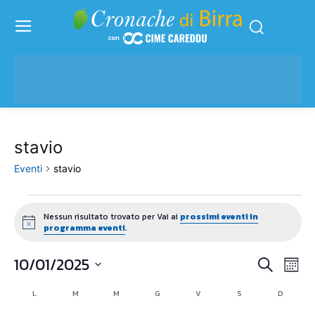
stavio
Eventi
stavio
Eventi
Nessun risultato trovato per Vai ai
prossimi eventi in
Notice
programma eventi
.
10/01/2025
Eve
Eventi
Cerca
Mese
Vis
Seleziona
Ricerc
L
LUNEDÌ
M
MARTEDÌ
M
MERCOLEDÌ
G
GIOVEDÌ
V
VENERDÌ
S
SABATO
D
DOMENI
Calendario
la
Nav
data.