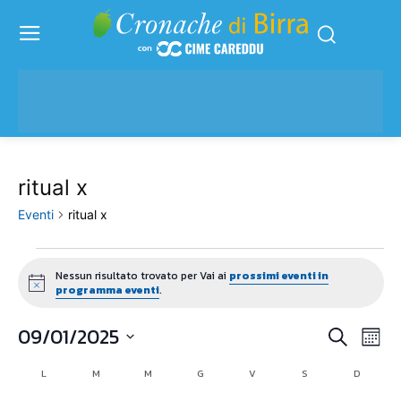
ritual x
Eventi
ritual x
Eventi
Nessun risultato trovato per Vai ai
prossimi eventi in
Notice
programma eventi
.
09/01/2025
Eve
Eventi
Cerca
Mese
Vis
Seleziona
Ricerc
L
LUNEDÌ
M
MARTEDÌ
M
MERCOLEDÌ
G
GIOVEDÌ
V
VENERDÌ
S
SABATO
D
DOMENI
Calendario
la
Nav
data.