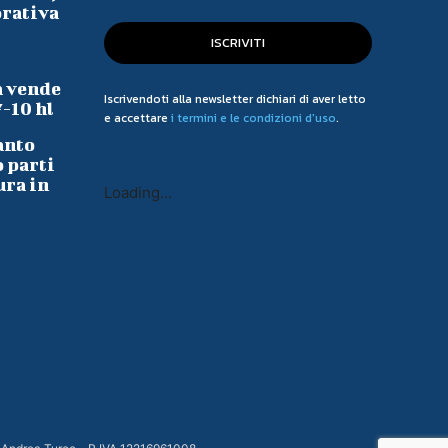
orativa
ISCRIVITI
a vende
Iscrivendoti alla newsletter dichiari di aver letto
7-10 hl
e accettare
i termini e le condizioni d'uso
.
anto
o parti
ura in
Loading...