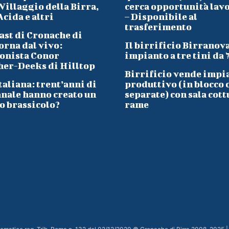
Villaggio della Birra,
cerca opportunità lav
cida e altri
– Disponibile al
trasferimento
ast di Cronache di
orna dal vivo:
Il birrificio Birranov
onista Conor
impianto a tre tini da 
her-Deeks di Hilltop
Birrificio vende impi
taliana: trent’anni di
produttivo (in blocco 
anale hanno creato un
separate) con sala cott
o brassicolo?
rame