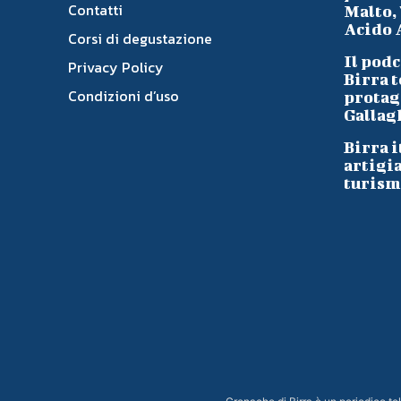
Contatti
Malto, 
Acido A
Corsi di degustazione
Il podc
Privacy Policy
Birra t
Condizioni d’uso
protag
Gallag
Birra i
artigi
turism