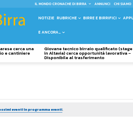
IL MONDO CRONACHE DI BIRRA
ANNUNCI
CHI SIAMO
NOTIZIE
RUBRICHE
BIRRE E BIRRIFICI
APP
E ANCORA…
 Varese cerca una
Giovane tecnico birraio qualificato (stage
io e cantiniere
in Altavia) cerca opportunità lavorativa –
Disponibile al trasferimento
ossimi eventi in programma eventi
.