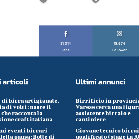
31,014
15,674
Fans
Follower
 articoli
Ultimi annunci
 di birra artigianale,
Birrificio in provinci
a di volti: nasce il
Varese cerca una figur
che racconta la
assistente birraio e
ione craft italiana
cantiniere
mi eventi birrari
Giovane tecnico birra
ella pausa: Bolle di
qualificato (stage in A