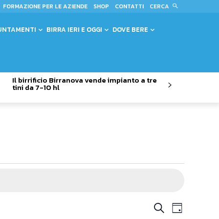
CERCA
FORMAZIONE PER LE AZIENDE
SHOP
CONTATTI
UNTAMENTI
BIRRA IERI E OGGI
DOVE BERE
Il birrificio Birranova vende impianto a tre
tini da 7-10 hl
Evento
Eventi
Cerca
Giorno